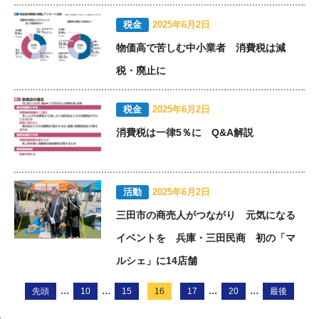
税金
2025年6月2日
物価高で苦しむ中小業者 消費税は減
税・廃止に
税金
2025年6月2日
消費税は一律5％に Q&A解説
活動
2025年6月2日
三田市の商売人がつながり 元気になる
イベントを 兵庫・三田民商 初の「マ
ルシェ」に14店舗
...
...
...
...
先頭
10
15
16
17
20
最後