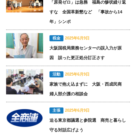
「原発ゼロ」は急務 福島の惨状繰り返
すな 全国革新懇など 「事故から14
年」シンポ
税金
2025年6月9日
大阪国税局業務センターの誤入力が原
因 誤った更正処分訂正さす
活動
2025年6月9日
家族で抱え込まずに 大阪・西成民商
婦人部介護の相談会
主張
2025年6月9日
迫る東京都議選と参院選 商売と暮らし
守る対話広げよう