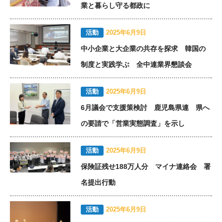
業と暮らし守る都政に
活動
2025年6月9日
中小企業と大企業の共存を探求 韓国の
制度と実践学ぶ 全中連業界懇談会
活動
2025年6月9日
6月議会で支援策検討 鹿児島県連 県へ
の要請で「営業実態調査」を示し
活動
2025年6月9日
保険証残せ188万人分 マイナ連絡会 署
名提出行動
活動
2025年6月9日