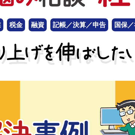
業
税金
融資
記帳／決算／申告
国保／