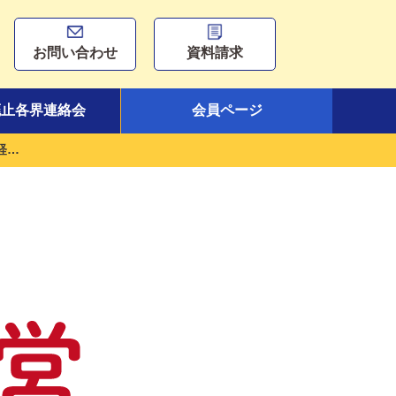
お問い合わせ
資料請求
廃止各界連絡会
会員ページ
自営業の「困った！」は民商にご相談を【経営の相談】売上アップをはかりたい！