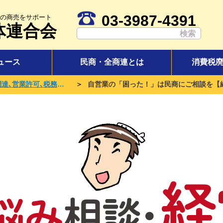
03-3987-4391
の商売をサポート
体連合会
ュース
民商・全商連とは
消費税
＞
民商に相談 開業､資金調達､営業許可､税務手続き､起業は民商へ！