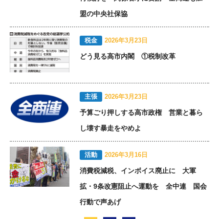
盟の中央社保協
税金
2026年3月23日
どう見る高市内閣 ①税制改革
主張
2026年3月23日
予算ごり押しする高市政権 営業と暮ら
し壊す暴走をやめよ
活動
2026年3月16日
消費税減税、インボイス廃止に 大軍
拡・9条改憲阻止へ運動を 全中連 国会
行動で声あげ