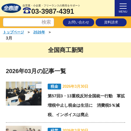
自営業・小企業・フリーランスの商売をサポート
03-3987-4391
MENU
お問い合わせ
資料請求
＞
＞
トップページ
2026年
3月
全国商工新聞
2026年03月の記事一覧
税金
2026年3月30日
第57回3・13重税反対全国統一行動 軍拡
増税中止し税金は生活に 消費税5％減
税、インボイスは廃止
経営
2026年3月30日