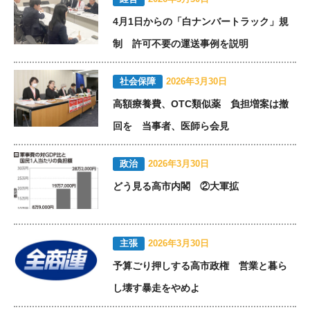
4月1日からの「白ナンバートラック」規
制 許可不要の運送事例を説明
社会保障
2026年3月30日
高額療養費、OTC類似薬 負担増案は撤
回を 当事者、医師ら会見
政治
2026年3月30日
どう見る高市内閣 ②大軍拡
主張
2026年3月30日
予算ごり押しする高市政権 営業と暮ら
し壊す暴走をやめよ