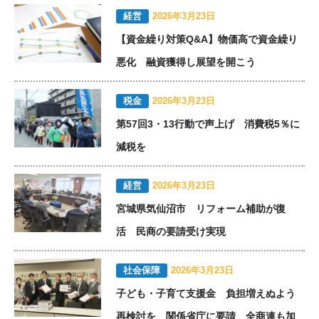
経営
2026年3月23日
【資金繰り対策Q&A】物価高で資金繰り
悪化 融資獲得し展望を開こう
税金
2026年3月23日
第57回3・13行動で声上げ 消費税5％に
減税を
経営
2026年3月23日
宮城県気仙沼市 リフォーム補助が復
活 民商の要請受け実現
社会保障
2026年3月23日
子ども・子育て支援金 負担増えぬよう
再検討を 関係省庁に要請 全商連も加