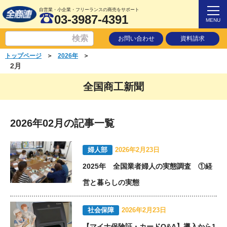
自営業・小企業・フリーランスの商売をサポート
03-3987-4391
MENU
お問い合わせ
資料請求
＞
＞
トップページ
2026年
2月
全国商工新聞
2026年02月の記事一覧
婦人部
2026年2月23日
2025年 全国業者婦人の実態調査 ①経
営と暮らしの実態
社会保障
2026年2月23日
【マイナ保険証・カードQ&A】導入から1