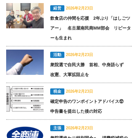
経営
2026年2月23日
飲食店の仲間を応援 2年ぶり「はしごツ
アー」 名古屋南民商MM部会 リピータ
ーも生まれ
活動
2026年2月23日
衆院選で自民大勝 首相、中身語らず
改憲、大軍拡阻止を
税金
2026年2月23日
確定申告のワンポイントアドバイス⑫
申告書を提出した後の対応
主張
2026年2月23日
衆院選終わり特別国会へ 消費税減税の