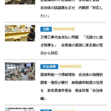
自治体の誤認識を正せ 内閣府「対応し
たい」
活動
2025年8月25日
万博工事代金未払い問題 「元請けに急
ぎ指導を」 全商連の要請に東京都が翌
日から対応
社会保障
2025年8月25日
国保料統一で滞納増加 自治体の強権的
調査・徴収が横行 納税緩和制度の活用
を 奈良県連学習会 税金対策「自治体
編」