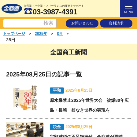
自営業・小企業・フリーランスの商売をサポート
03-3987-4391
MENU
お問い合わせ
資料請求
＞
＞
＞
トップページ
2025年
8月
25日
全国商工新聞
2025年08月25日の記事一覧
平和
2025年8月25日
原水爆禁止2025年世界大会 被爆80年広
島・長崎 核なき世界の実現を
税金
2025年8月25日
定額減税の不足額給付 全商連が要請