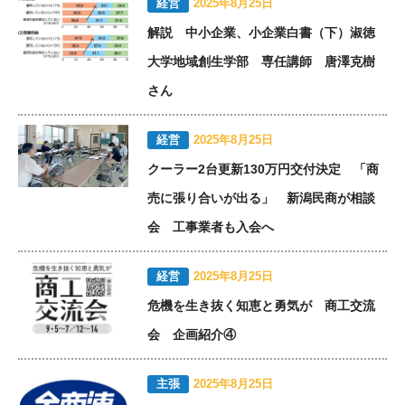
経営
2025年8月25日
解説 中小企業、小企業白書（下）淑徳
大学地域創生学部 専任講師 唐澤克樹
さん
経営
2025年8月25日
クーラー2台更新130万円交付決定 「商
売に張り合いが出る」 新潟民商が相談
会 工事業者も入会へ
経営
2025年8月25日
危機を生き抜く知恵と勇気が 商工交流
会 企画紹介④
主張
2025年8月25日