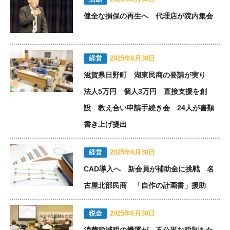
健全な損保の再生へ 代理店が院内集会
経営
2025年6月30日
滋賀県日野町 湖東民商の要請が実り
法人5万円 個人3万円 直接支援を創
設 教え合い申請手続き会 24人が書類
書き上げ提出
経営
2025年6月30日
CAD導入へ 新会員が補助金に挑戦 名
古屋北部民商 「自作の計画書」援助
税金
2025年6月30日
消費税減税の機運が 不公平な税制をた