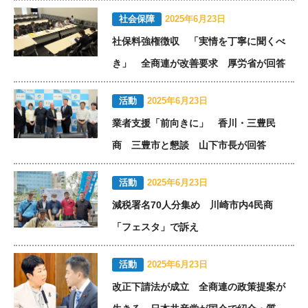
社会保障
2025年6月23日
社保料強権徴収 「実情を丁寧に聞くべ
き」 全商連が改善要求 厚労省が回答
活動
2025年6月23日
業者支援「前向きに」 香川・三豊民
商 三豊市と懇談 山下市長が回答
活動
2025年6月23日
減税署名70人分集め 川崎市内4民商
「フェスタ」で訴え
活動
2025年6月23日
改正下請法が成立 全商連の政策提案が