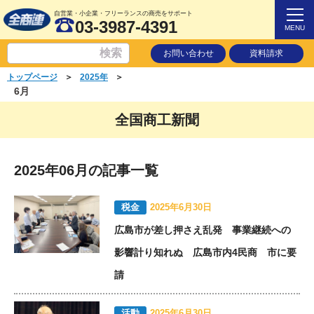
自営業・小企業・フリーランスの商売をサポート
03-3987-4391
MENU
お問い合わせ
資料請求
＞
＞
トップページ
2025年
6月
全国商工新聞
2025年06月の記事一覧
税金
2025年6月30日
広島市が差し押さえ乱発 事業継続への
影響計り知れぬ 広島市内4民商 市に要
請
活動
2025年6月30日