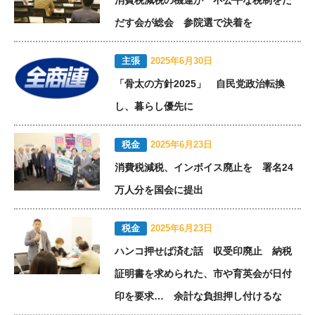
だす会が総会 参院選で決着を
主張
2025年6月30日
「骨太の方針2025」 自民党政治転換
し、暮らし優先に
税金
2025年6月23日
消費税減税、インボイス廃止を 署名24
万人分を国会に提出
税金
2025年6月23日
ハンコ押せば済む話 収受印廃止 納税
証明書を求められた、市や育英会が日付
印を要求… 余計な負担押し付けるな