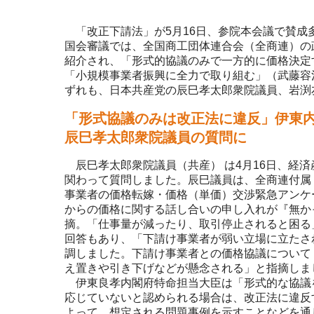
「改正下請法」が5月16日、参院本会議で賛成多
国会審議では、全国商工団体連合会（全商連）の
紹介され、「形式的協議のみで一方的に価格決定
「小規模事業者振興に全力で取り組む」（武藤容
ずれも、日本共産党の辰巳孝太郎衆院議員、岩渕
「形式協議のみは改正法に違反」伊東
辰巳孝太郎衆院議員の質問に
辰巳孝太郎衆院議員（共産） は4月16日、経
関わって質問しました。辰巳議員は、全商連付属
事業者の価格転嫁・価格（単価）交渉緊急アンケ
からの価格に関する話し合いの申し入れが『無かっ
摘。「仕事量が減ったり、取引停止されると困る
回答もあり、「下請け事業者が弱い立場に立たさ
調しました。下請け事業者との価格協議について
え置きや引き下げなどが懸念される」と指摘しま
伊東良孝内閣府特命担当大臣は「形式的な協議
応じていないと認められる場合は、改正法に違反
よって、想定される問題事例を示すことなどを通