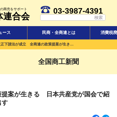
03-3987-4391
の商売をサポート
体連合会
ュース
民商・全商連とは
消費税
改正下請法が成立 全商連の政策提案が生きる 日本共産党が国会で紹介・質問 有益な大臣答弁引き出す
全国商工新聞
策提案が生きる 日本共産党が国会で紹
出す