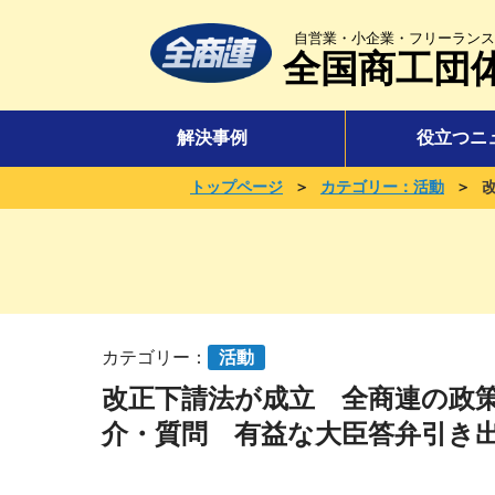
自営業・小企業・フリーランス
全国商工団
解決事例
役立つニ
＞
＞
トップページ
カテゴリー：活動
カテゴリー：
活動
改正下請法が成立 全商連の政
介・質問 有益な大臣答弁引き