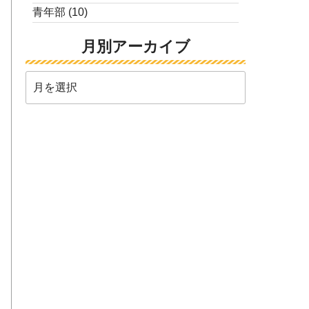
青年部
(10)
月別アーカイブ
月
別
ア
ー
カ
イ
ブ