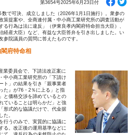
第3654号2025年6月23日付
数で可決、成立しました（2026年1月1日施行）。衆参の
政策提案や、全商連付属・中小商工業研究所の調査活動が
する行為は法に違反」（伊東良孝内閣府特命担当大臣）、
治経産大臣）など、有益な大臣答弁を引き出しました。い
友参院議員の質問に答えたものです。
内閣府特命相
済産業委員会で、下請法改正案に
・中小商工業研究所の「下請け
ート」の結果を引き「親事業者
た』が76・2％に上る」と指
」と価格交渉を諦めているとの
れていることは明らかだ」と強
「形式的な協議だけで、代金据
した。
を行うのみで、実質的に協議に
する。改正後の運用基準などに
じて、違反行為の未然防止のた