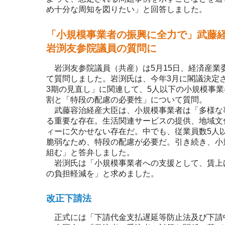
め十分な周知を図りたい」と回答しました。
「小規模事業者の振興に全力で」武藤
岩渕友参院議員の質問に
岩渕友参院議員（共産）は5月15日、経済産業
て質問しました。岩渕氏は、今年3月に閣議決定
3期の見直し」に関連して、5人以下の小規模事
割と「特段の配慮の必要性」について質問。
武藤容治経産大臣は、小規模事業者は「多様な
る重要な存在。生活関連サービスの提供、地域文
ィーに欠かせない存在だ。中でも、従業員数5人
脆弱なため、特段の配慮が必要だ。引き続き、小
組む」と答弁しました。
岩渕氏は「小規模事業者への支援として、賃上
の負担軽減を」と求めました。
改正下請法
正式には「下請代金支払遅延等防止法及び下請