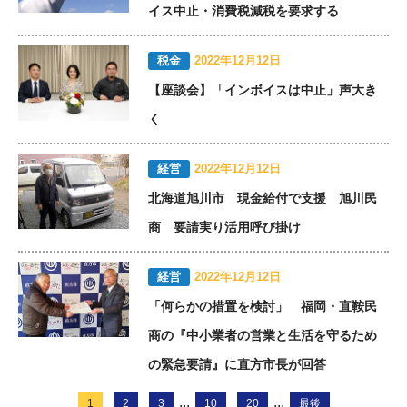
イス中止・消費税減税を要求する
税金
2022年12月12日
【座談会】「インボイスは中止」声大き
く
経営
2022年12月12日
北海道旭川市 現金給付で支援 旭川民
商 要請実り活用呼び掛け
経営
2022年12月12日
「何らかの措置を検討」 福岡・直鞍民
商の『中小業者の営業と生活を守るため
の緊急要請』に直方市長が回答
...
...
1
2
3
10
20
最後