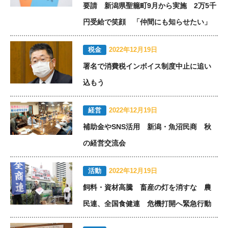
要請 新潟県聖籠町9月から実施 2万5千
円受給で笑顔 「仲間にも知らせたい」
税金
2022年12月19日
署名で消費税インボイス制度中止に追い
込もう
経営
2022年12月19日
補助金やSNS活用 新潟・魚沼民商 秋
の経営交流会
活動
2022年12月19日
飼料・資材高騰 畜産の灯を消すな 農
民連、全国食健連 危機打開へ緊急行動