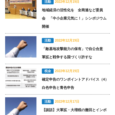
活動
2022年12月19日
地域経済の活性化を 全商連など委員
会 「中小企業元気に！」シンポジウム
開催
活動
2022年12月19日
「敵基地攻撃能力の保有」で自公合意
軍拡と戦争する国づくり許すな
税金
2022年12月19日
確定申告のワンポイントアドバイス（4）
白色申告と青色申告
活動
2022年12月17日
【談話】大軍拡・大増税の撤回とインボ