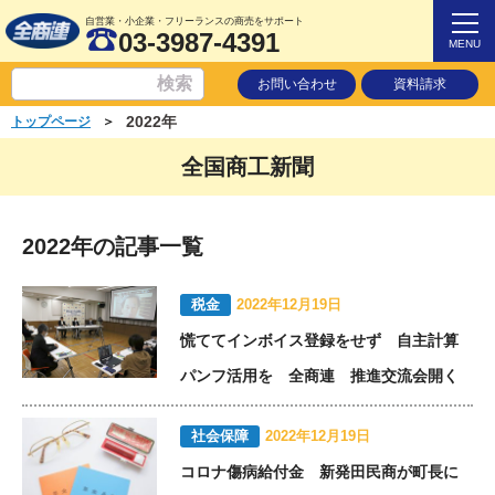
自営業・小企業・フリーランスの商売をサポート
03-3987-4391
MENU
お問い合わせ
資料請求
2022年
＞
トップページ
全国商工新聞
2022年の記事一覧
税金
2022年12月19日
慌ててインボイス登録をせず 自主計算
パンフ活用を 全商連 推進交流会開く
社会保障
2022年12月19日
コロナ傷病給付金 新発田民商が町長に