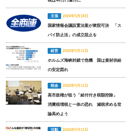
主張
2026年5月18日
国家情報会議設置法案が衆院可決 「ス
パイ防止法」の成立阻止を
経営
2026年5月11日
ホルムズ海峡封鎖で危機 国は資材供給
の安定図れ
税金
2026年5月11日
高市政権が狙う「給付付き税額控除」
消費税増税と一体の恐れ 減税求める世
論高めよう
活動
2026年5月11日