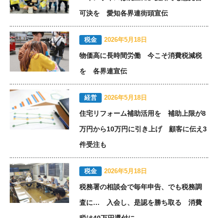
可決を 愛知各界連街頭宣伝
税金
2026年5月18日
物価高に長時間労働 今こそ消費税減税
を 各界連宣伝
経営
2026年5月18日
住宅リフォーム補助活用を 補助上限が8
万円から10万円に引き上げ 顧客に伝え3
件受注も
税金
2026年5月18日
税務署の相談会で毎年申告、でも税務調
査に… 入会し、是認を勝ち取る 消費
税は40万円還付に