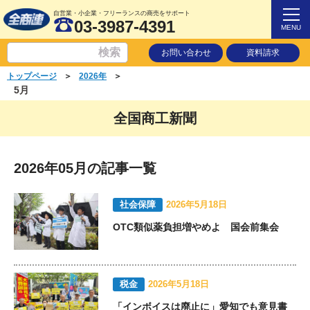
自営業・小企業・フリーランスの商売をサポート
03-3987-4391
MENU
お問い合わせ
資料請求
＞
＞
トップページ
2026年
5月
全国商工新聞
2026年05月の記事一覧
社会保障
2026年5月18日
OTC類似薬負担増やめよ 国会前集会
税金
2026年5月18日
「インボイスは廃止に」愛知でも意見書