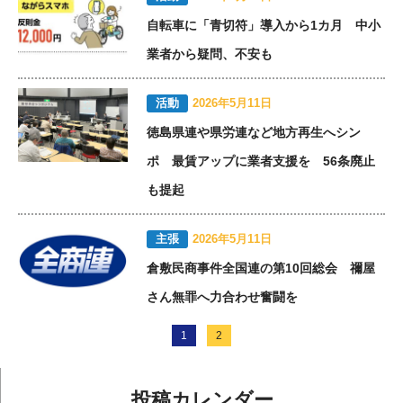
自転車に「青切符」導入から1カ月 中小
業者から疑問、不安も
活動
2026年5月11日
徳島県連や県労連など地方再生へシン
ポ 最賃アップに業者支援を 56条廃止
も提起
主張
2026年5月11日
倉敷民商事件全国連の第10回総会 禰屋
さん無罪へ力合わせ奮闘を
1
2
投稿カレンダー