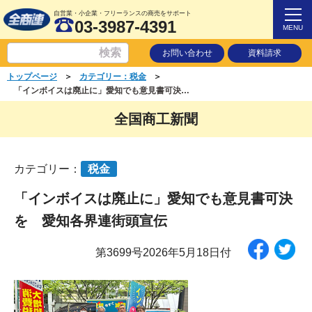
自営業・小企業・フリーランスの商売をサポート
03-3987-4391
MENU
お問い合わせ
資料請求
＞
＞
トップページ
カテゴリー：税金
「インボイスは廃止に」愛知でも意見書可決を 愛知各界連街頭宣伝
全国商工新聞
カテゴリー：
税金
「インボイスは廃止に」愛知でも意見書可決
を 愛知各界連街頭宣伝
第3699号2026年5月18日付