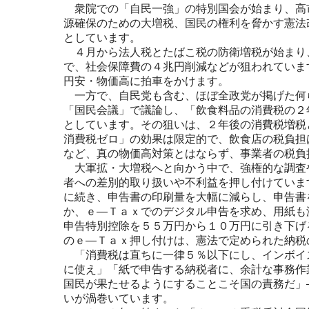
衆院での「自民一強」の特別国会が始まり、高
源確保のための大増税、国民の権利を脅かす憲法
としています。
４月から法人税とたばこ税の防衛増税が始まり
で、社会保障費の４兆円削減などが狙われていま
円安・物価高に拍車をかけます。
一方で、自民党も含む、ほぼ全政党が掲げた何
「国民会議」で議論し、「飲食料品の消費税の２
としています。その狙いは、２年後の消費税増税
消費税ゼロ」の効果は限定的で、飲食店の税負担
など、真の物価高対策とはならず、事業者の税負
大軍拡・大増税へと向かう中で、強権的な調査
者への差別的取り扱いや不利益を押し付けていま
に続き、申告書の印刷量を大幅に減らし、申告書
か、ｅ―Ｔａｘでのデジタル申告を求め、用紙も
申告特別控除を５５万円から１０万円に引き下げ
のｅ―Ｔａｘ押し付けは、憲法で定められた納税
「消費税は直ちに一律５％以下にし、インボイ
に使え」「紙で申告する納税者に、余計な事務作
国民が果たせるようにすることこそ国の責務だ」
いが渦巻いています。