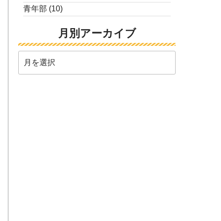
青年部
(10)
月別アーカイブ
月
別
ア
ー
カ
イ
ブ