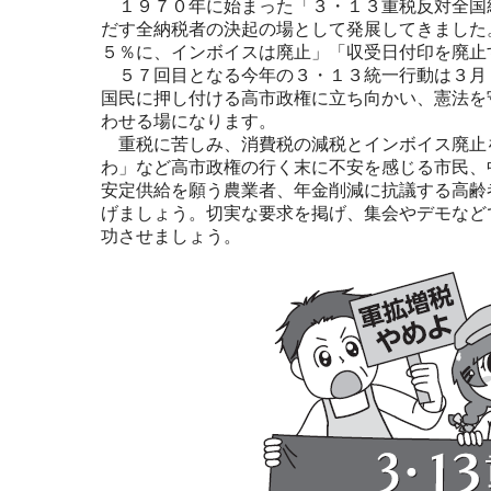
１９７０年に始まった「３・１３重税反対全国
だす全納税者の決起の場として発展してきました
５％に、インボイスは廃止」「収受日付印を廃止
５７回目となる今年の３・１３統一行動は３月
国民に押し付ける高市政権に立ち向かい、憲法を
わせる場になります。
重税に苦しみ、消費税の減税とインボイス廃止
わ」など高市政権の行く末に不安を感じる市民、
安定供給を願う農業者、年金削減に抗議する高齢
げましょう。切実な要求を掲げ、集会やデモなど
功させましょう。