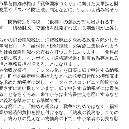
市早苗自維政権は「戦争国家づくり」に向けた大軍拡と財
改悪や「スパイ防止法」制定などに、いよいよ踏み出そう
、「防衛特別所得税」（仮称）の創設が打ち出される中
す。「積極財政」で国債を乱発すれば、長期金利が上昇し
らかの消費税減税は、消費税廃止を求める政党を除外した
年間ゼロ」と「給付付き税額控除」の実施に集約されよう
と社会保障削減への布石を打つことにあります。「食料品
は逆に増え、インボイス（適格請求書）制度も温存される
担と事務負担が増えることになります。
や徴収が横行。「デジタル化」を口実に紙で申告する納税
す。昨年の確定申告書控えなどへの収受日付印の押印廃止
を求めた納税者に対し、イータックスコンビニで印刷する
渡さずに追い返しています。紙で申告する納税者には青色
ることをもくろみ、来年からは申告書控えも廃止するなど
の義務を踏みにじる暴挙です。
スは廃止に」「納めた税金は、戦争のためではなく、福祉
業や経済的負担を押し付けるな」「納税の義務を、全ての
―。終わりの見えない物価高の下で、中小業者の切実な願