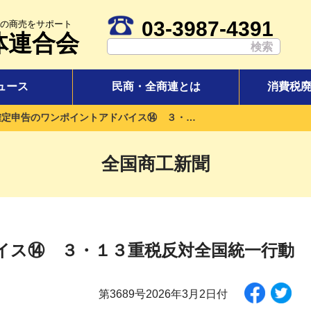
03-3987-4391
の商売をサポート
体連合会
ュース
民商・全商連とは
消費税
確定申告のワンポイントアドバイス⑭ ３・１３重税反対全国統一行動
全国商工新聞
イス⑭ ３・１３重税反対全国統一行動
第3689号2026年3月2日付