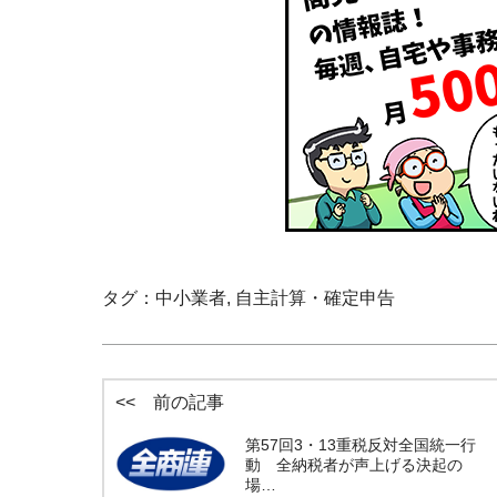
タグ：
中小業者
,
自主計算・確定申告
<< 前の記事
第57回3・13重税反対全国統一行
動 全納税者が声上げる決起の
場…