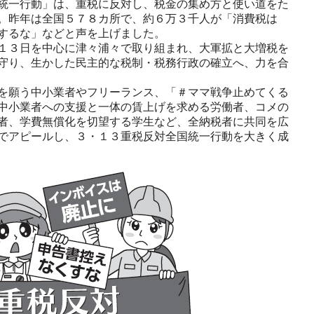
統一行動」は、重税に反対し、税金の集め方と使い道をた
。昨年は全国５７８カ所で、約６万３千人が「消費税は
するな」などと声を上げました。
１３日を中心に津々浦々で取り組まれ、大軍拡と大増税を
守り、生かした民主的な税制・税務行政の確立へ、力を合
を願う中小業者やフリーランス、「＃ママ戦争止めてくる
中小業者への支援と一体の賃上げを求める労働者、コメの
者、学費無償化を切望する学生など、全納税者に共同を広
でアピールし、３・１３重税反対全国統一行動を大きく成