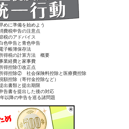
早めに準備を始めよう
消費税申告の注意点
節税のアドバイス
白色申告と青色申告
電子帳簿保存法
所得税の計算方法 概要
事業経費と家事費
所得控除①改正点
所得控除② 社会保険料控除と医療費控除
税額控除（寄付金控除など）
提出書類と提出期限
申告書を提出した後の対応
6年以降の申告を巡る諸問題