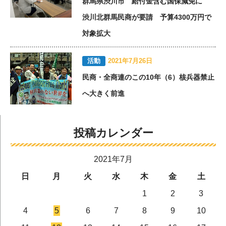
群馬県渋川市 給付金含む国保減免に
渋川北群馬民商が要請 予算4300万円で
対象拡大
活動
2021年7月26日
民商・全商連のこの10年（6）核兵器禁止
へ大きく前進
投稿カレンダー
2021年7月
日
月
火
水
木
金
土
1
2
3
4
5
6
7
8
9
10