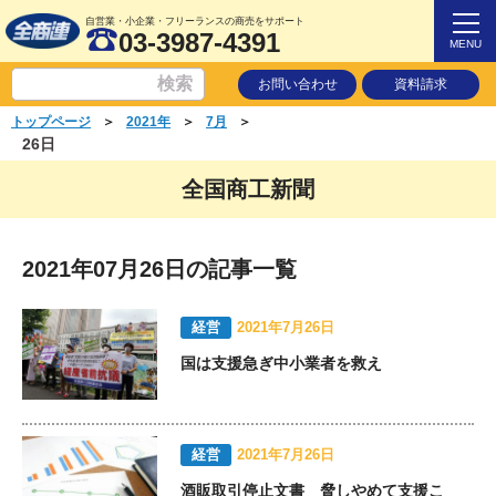
自営業・小企業・フリーランスの商売をサポート
03-3987-4391
MENU
お問い合わせ
資料請求
＞
＞
＞
トップページ
2021年
7月
26日
全国商工新聞
2021年07月26日の記事一覧
経営
2021年7月26日
国は支援急ぎ中小業者を救え
経営
2021年7月26日
酒販取引停止文書 脅しやめて支援こ