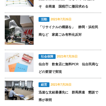
そ 全商連 国税庁に撤回求める
活動
2021年7月26日
「リサイクルの構築を」 静岡・浜松民
商など 家庭ごみ有料化反対
社会保障
2021年7月26日
仙台市 飲食店に無料PCR 仙台民商な
どの要望で実現
経営
2021年7月26日
迅速な支給最優先に 群馬県連 懇談で
県が表明