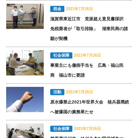
税金
2021年7月26日
滋賀県東近江市 党派超え意見書採択
免税業者が「取引排除」 湖東民商の請
願が契機
社会保障
2021年7月26日
事業主にも傷病手当を 広島・福山民
商 福山市に要請
活動
2021年7月26日
原水爆禁止2021年世界大会 核兵器廃絶
へ被爆国の責務果たせ
社会保障
2021年7月26日