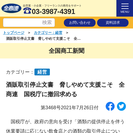
自営業・小企業・フリーランスの商売をサポート
03-3987-4391
MENU
お問い合わせ
資料請求
＞
＞
トップページ
カテゴリー：経営
酒販取引停止文書 脅しやめて支援こそ 全商連 国税庁に撤回求める
全国商工新聞
カテゴリー：
経営
酒販取引停止文書 脅しやめて支援こそ 全
商連 国税庁に撤回求める
第3468号2021年7月26日付
国税庁が、政府の意向を受け「酒類の提供停止を伴う
休業要請に応じない飲食店との酒類の取引停止につい