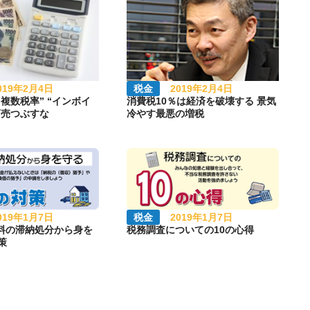
019年2月4日
税金
2019年2月4日
複数税率” “インボイ
消費税10％は経済を破壊する 景気
商売つぶすな
冷やす最悪の増税
019年1月7日
税金
2019年1月7日
料の滞納処分から身を
税務調査についての10の心得
策