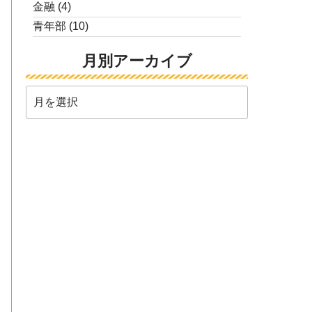
金融
(4)
青年部
(10)
月別アーカイブ
月
別
ア
ー
カ
イ
ブ