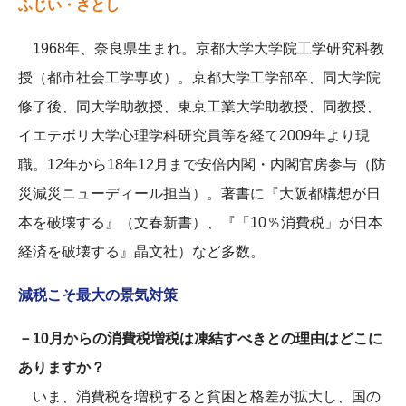
ふじい・さとし
1968年、奈良県生まれ。京都大学大学院工学研究科教
授（都市社会工学専攻）。京都大学工学部卒、同大学院
修了後、同大学助教授、東京工業大学助教授、同教授、
イエテボリ大学心理学科研究員等を経て2009年より現
職。12年から18年12月まで安倍内閣・内閣官房参与（防
災減災ニューディール担当）。著書に『大阪都構想が日
本を破壊する』（文春新書）、『「10％消費税」が日本
経済を破壊する』晶文社）など多数。
減税こそ最大の景気対策
－10月からの消費税増税は凍結すべきとの理由はどこに
ありますか？
いま、消費税を増税すると貧困と格差が拡大し、国の