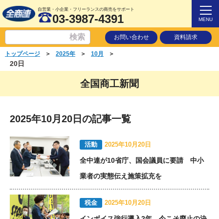
自営業・小企業・フリーランスの商売をサポート
03-3987-4391
MENU
お問い合わせ
資料請求
＞
＞
＞
トップページ
2025年
10月
20日
全国商工新聞
2025年10月20日の記事一覧
活動
2025年10月20日
全中連が10省庁、国会議員に要請 中小
業者の実態伝え施策拡充を
税金
2025年10月20日
インボイス強行導入2年 今こそ廃止の決