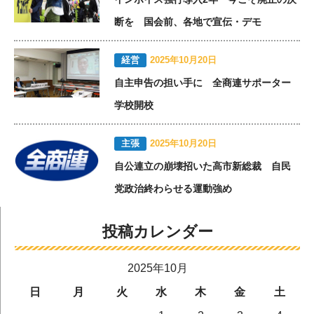
断を 国会前、各地で宣伝・デモ
経営
2025年10月20日
自主申告の担い手に 全商連サポーター
学校開校
主張
2025年10月20日
自公連立の崩壊招いた高市新総裁 自民
党政治終わらせる運動強め
投稿カレンダー
2025年10月
日
月
火
水
木
金
土