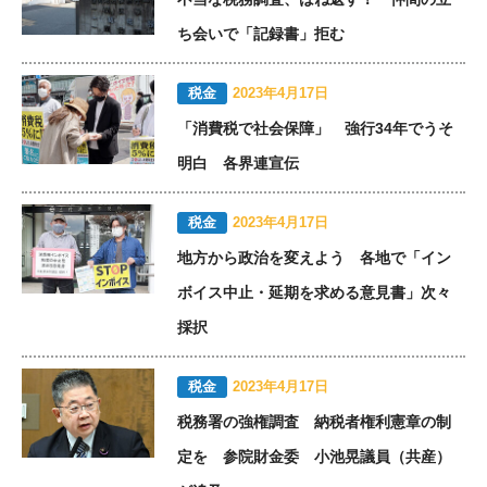
ち会いで「記録書」拒む
税金
2023年4月17日
「消費税で社会保障」 強行34年でうそ
明白 各界連宣伝
税金
2023年4月17日
地方から政治を変えよう 各地で「イン
ボイス中止・延期を求める意見書」次々
採択
税金
2023年4月17日
税務署の強権調査 納税者権利憲章の制
定を 参院財金委 小池晃議員（共産）