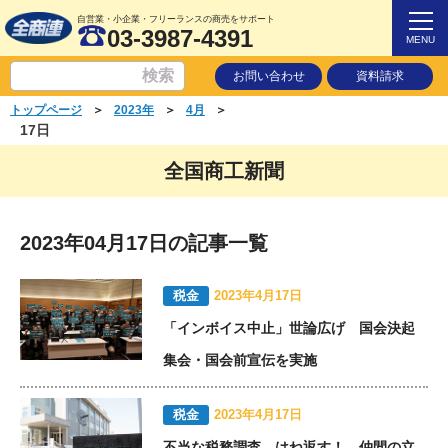
自営業・小企業・フリーランスの商売をサポート
03-3987-4391
MENU
お問い合わせ
資料請求
＞
＞
＞
トップページ
2023年
4月
17日
全国商工新聞
2023年04月17日の記事一覧
税金
2023年4月17日
「インボイス中止」世論広げ 国会決起
集会・国会前宣伝を実施
税金
2023年4月17日
不当な税務調査、はね返す！ 仲間の立