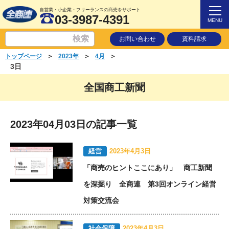
自営業・小企業・フリーランスの商売をサポート
03-3987-4391
MENU
お問い合わせ
資料請求
＞
＞
＞
トップページ
2023年
4月
3日
全国商工新聞
2023年04月03日の記事一覧
経営
2023年4月3日
「商売のヒントここにあり」 商工新聞
を深掘り 全商連 第3回オンライン経営
対策交流会
社会保障
2023年4月3日