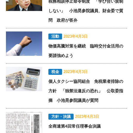
税務相談停止命令制度 「学び合い規制
しない」 小池晃参院議員、財金委で質
問 政府が答弁
活動
2023年4月3日
物価高騰対策を継続 臨時交付金活用の
要請強めよう
税金
2023年4月3日
個人タクシー協同組合 免税業者排除の
方針 「独禁法違反の恐れ」 公取委指
摘 小池晃参院議員が質問
方針・決議
2023年4月3日
全商連第4回常任理事会決議