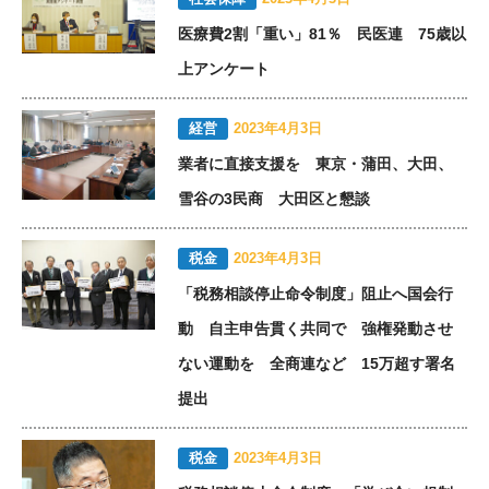
医療費2割「重い」81％ 民医連 75歳以
上アンケート
経営
2023年4月3日
業者に直接支援を 東京・蒲田、大田、
雪谷の3民商 大田区と懇談
税金
2023年4月3日
「税務相談停止命令制度」阻止へ国会行
動 自主申告貫く共同で 強権発動させ
ない運動を 全商連など 15万超す署名
提出
税金
2023年4月3日