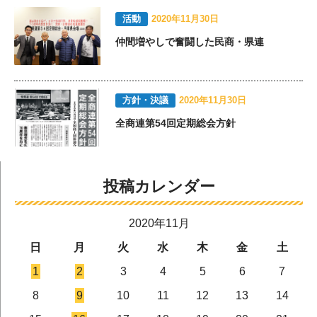
活動
2020年11月30日
仲間増やしで奮闘した民商・県連
方針・決議
2020年11月30日
全商連第54回定期総会方針
投稿カレンダー
2020年11月
日
月
火
水
木
金
土
1
2
3
4
5
6
7
8
9
10
11
12
13
14