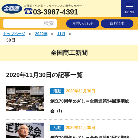
自営業・小企業・フリーランスの商売をサポート
03-3987-4391
MENU
お問い合わせ
資料請求
＞
＞
＞
トップページ
2020年
11月
30日
全国商工新聞
2020年11月30日の記事一覧
活動
2020年11月30日
創立70周年めざし＝全商連第54回定期総
会（ⅰ）
活動
2020年11月30日
創立70周年めざし＝全商連第54回定期総