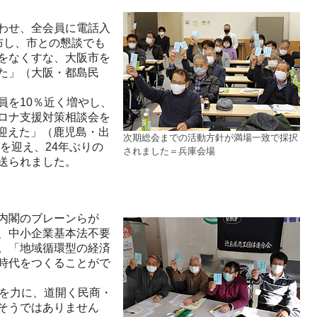
わせ、全会員に電話入
布し、市との懇談でも
をなくすな、大阪市を
た」（大阪・都島民
を10％近く増やし、
ロナ支援対策相談会を
を迎えた」（鹿児島・出
次期総会までの活動方針が満場一致で採択
を迎え、24年ぶりの
されました＝兵庫会場
送られました。
内閣のブレーンらが
、中小企業基本法不要
。「地域循環型の経済
時代をつくることがで
を力に、道開く民商・
そうではありません