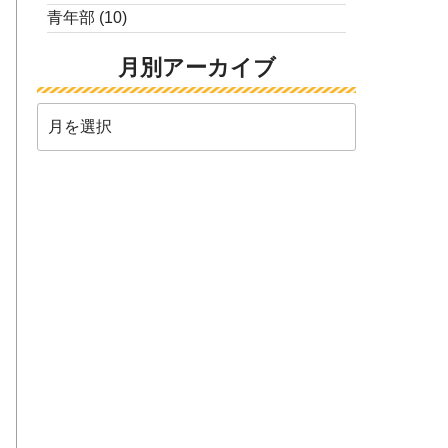
青年部
(10)
月別アーカイブ
月
別
ア
ー
カ
イ
ブ