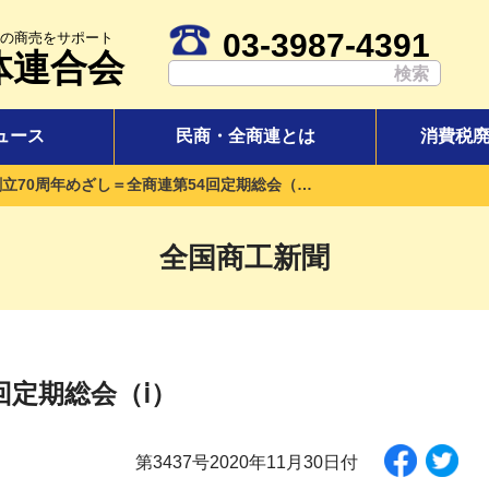
03-3987-4391
の商売をサポート
体連合会
ュース
民商・全商連とは
消費税
創立70周年めざし＝全商連第54回定期総会（ⅰ）
全国商工新聞
回定期総会（ⅰ）
第3437号2020年11月30日付