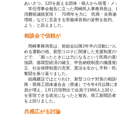
あいさつ。120を超える団体・個人から祝電・メ
常任理事会報告に立った岡崎民人事務局長は、
消費税減税実現！ 70周年を力に 民商・全商
増税」などに言及する菅義偉首相の姿勢を批判。
よう」と訴えました。
相談会で信頼が
岡崎事務局長は、前総会以降2年半の活動につ
める運動の他、新型コロナに関連した支援制度の
どで、「困ったときには力になるという民商の真
強調。循環型経済の確立、申告納税制度の擁護発
立、社会保障制度の充実、憲法を生かし平和・民
奮闘を振り返りました。
組織建設ではとりわけ、新型コロナ対策の相談
商・県商工団体連合会（県連）で今年4月以降に
員が増え、1月1日現勢比で会員で1968人上回り
を実現できる状況になったと報告。商工新聞読者
を上回りました。
共感広がる討論