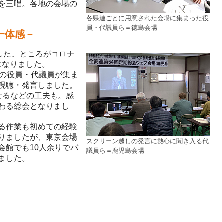
を三唱。各地の会場の
各県連ごとに用意された会場に集まった役
員・代議員ら＝徳島会場
一体感－
した。ところがコロナ
になりました。
の役員・代議員が集ま
視聴・発言しました。
せるなどの工夫も。感
わる総会となりまし
る作業も初めての経験
りましたが、東京会場
スクリーン越しの発言に熱心に聞き入る代
会館でも10人余りでバ
議員ら＝鹿児島会場
ました。