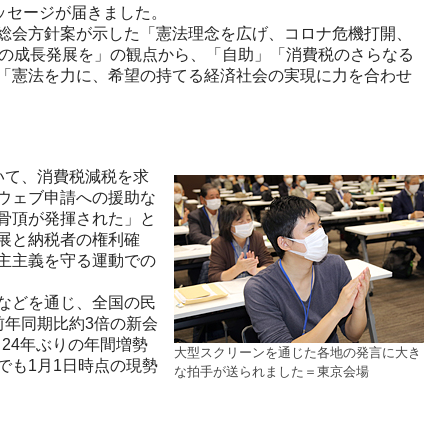
ッセージが届きました。
総会方針案が示した「憲法理念を広げ、コロナ危機打開、
連の成長発展を」の観点から、「自助」「消費税のさらなる
「憲法を力に、希望の持てる経済社会の実現に力を合わせ
いて、消費税減税を求
ウェブ申請への援助な
骨頂が発揮された」と
展と納税者の権利確
主主義を守る運動での
などを通じ、全国の民
前年同期比約3倍の新会
、24年ぶりの年間増勢
大型スクリーンを通じた各地の発言に大き
でも1月1日時点の現勢
な拍手が送られました＝東京会場