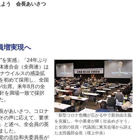
えよう 会長あいさつ
員増実現へ
を実感」「24年ぶり
体連合会（全商連）は
ロナウイルスの感染拡
を初めて採用し、全国
が出席。来年8月の全
方針を満場一致で採択
た。
長があいさつ。コロナ
「新型コロナ危機が広がる中で新自由主義
その声に応えて、要求
を克服し、中小業者が輝く社会めざそう」
」と述べ、全会員の英
と全国の役員・代議員に東京会場から訴え
ました。
た太田義郎会長（壇上中央）
党の志位和夫委員長が