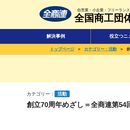
自営業・小企業・フリーランス
全国商工団
解決事例
役立つニ
＞
＞
トップページ
カテゴリー：活動
カテゴリー：
活動
創立70周年めざし＝全商連第54