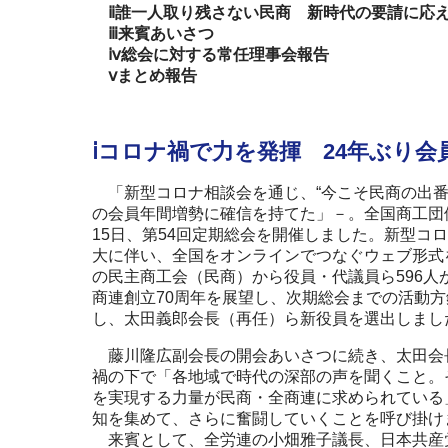
ⅱ誰一人取り残さない民商 新時代の要請に応
ⅲ来賓あいさつ
ⅳ総会に対する常任理事会報告
ⅴまとめ報告
ⅰコロナ禍で力を発揮 24年ぶり会
「新型コロナ相談会を通じ、“今こそ民商の出番”
の会員年間増勢に確信を持てた」－。全国商工団
15日、第54回定期総会を開催しました。新型コ
大に伴い、全国をオンラインでつなぐウェブ形式
の民主商工会（民商）から役員・代議員ら596人
商連創立70周年を展望し、次期総会までの活動
し、太田義郎会長（再任）ら新役員を選出しまし
藤川隆広副会長の開会あいさつに続き、太田会
禍の下で「各地域で時代の深部の声を聞くこと。
を実現する力量が民商・全商連に求められている
知を集めて、さらに奮闘していくことを呼び掛け
来賓として、全労連の小畑雅子議長、日本共産