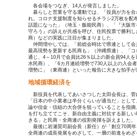
各会場をつなぎ、14人が発言しました。
暮らしと営業を守る運動では、「役員が力を合
れ。コロナ支援制度を知らせるチラシ2万枚を配
話題になった」（埼玉・飯能民商）、「『大阪市
守ろう』の訴えが共感を呼び、住民投票で勝利し
商）などの実践に注目が集まりました。
仲間増やしでは、「前総会時比で県連として会員
最高現勢を更新する民商も」（沖縄県連）、「コ
通じ、4～10月で会員比26％以上の新会員94人
水民商）、「6カ月連続増勢で730人以上の入会者
増勢に」（東商連）といった報告に大きな拍手が
地域循環経済を
新役員を代表してあいさつした太田会長は、菅
「日本の中小業者は半分くらいが適当だ」として
論や信金・信組の大合併を狙っていることを指摘
を打ち立ててこそ、新自由主義に対抗する新しい
きる」と民商・全商連の役割発揮を訴えました。
最後に岩瀬晃司副会長（新任）が「創立70周年
全商連の成長発展をめざして、一層の前進をめざ