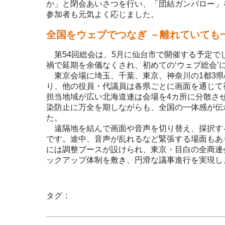
か」と閉会あいさつを行い、「団結ガンバロー」
参加者も元気よく応じました。
全国をウェブでつなぎ －離れていても
第54回総会は、5月に仙台市で開催する予定で
禍で延期を余儀なくされ、初めての‘ウェブ総会’
東京会場に埼玉、千葉、東京、神奈川の1都3県
り、他の役員・代議員は各県ごとに画面を通じて
担当地域が広い北海道連は会場を4カ所に分散さ
染防止に万全を期しながらも、全国の一体感が伝
た。
遠隔地を結んで画面や音声を切り替え、採択す
です。途中、音声が乱れるなど緊張する場面もあ
には調整ブースが設けられ、東京・目白の全商連
ックアップ体制を敷き、円滑な議事進行を実現し
タグ：