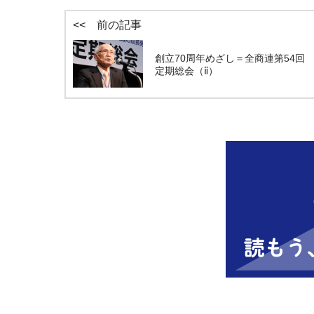
<< 前の記事
創立70周年めざし＝全商連第54回
定期総会（ⅱ）