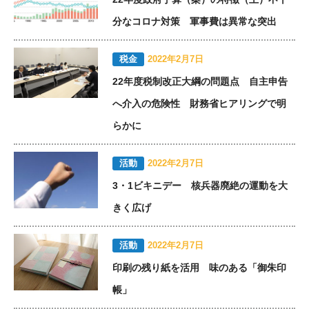
分なコロナ対策 軍事費は異常な突出
税金
2022年2月7日
22年度税制改正大綱の問題点 自主申告
へ介入の危険性 財務省ヒアリングで明
らかに
活動
2022年2月7日
3・1ビキニデー 核兵器廃絶の運動を大
きく広げ
活動
2022年2月7日
印刷の残り紙を活用 味のある「御朱印
帳」