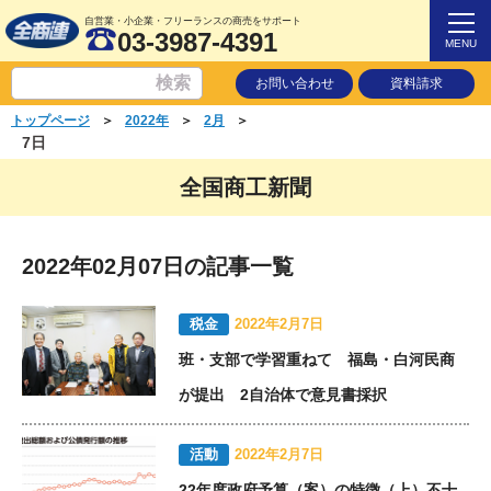
自営業・小企業・フリーランスの商売をサポート
03-3987-4391
MENU
お問い合わせ
資料請求
＞
＞
＞
トップページ
2022年
2月
7日
全国商工新聞
2022年02月07日の記事一覧
税金
2022年2月7日
班・支部で学習重ねて 福島・白河民商
が提出 2自治体で意見書採択
活動
2022年2月7日
22年度政府予算（案）の特徴（上）不十