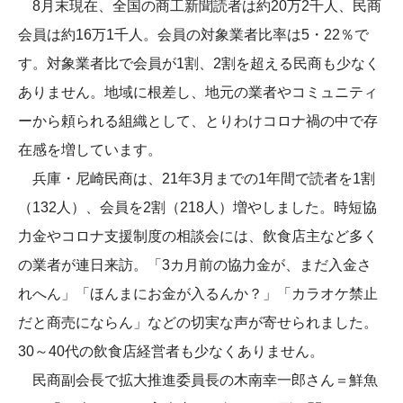
8月末現在、全国の商工新聞読者は約20万2千人、民商
会員は約16万1千人。会員の対象業者比率は5・22％で
す。対象業者比で会員が1割、2割を超える民商も少なく
ありません。地域に根差し、地元の業者やコミュニティ
ーから頼られる組織として、とりわけコロナ禍の中で存
在感を増しています。
兵庫・尼崎民商は、21年3月までの1年間で読者を1割
（132人）、会員を2割（218人）増やしました。時短協
力金やコロナ支援制度の相談会には、飲食店主など多く
の業者が連日来訪。「3カ月前の協力金が、まだ入金さ
れへん」「ほんまにお金が入るんか？」「カラオケ禁止
だと商売にならん」などの切実な声が寄せられました。
30～40代の飲食店経営者も少なくありません。
民商副会長で拡大推進委員長の木南幸一郎さん＝鮮魚