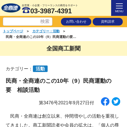
自営業・小企業・フリーランスの商売をサポート
03-3987-4391
MENU
お問い合わせ
資料請求
＞
＞
トップページ
カテゴリー：活動
民商・全商連のこの10年（9）民商運動の要 相談活動
全国商工新聞
カテゴリー：
活動
民商・全商連のこの10年（9）民商運動の
要 相談活動
第3476号2021年9月27日付
民商・全商連は創立以来、仲間増やしの活動を重視し
てきました。商工新聞読者や会員の拡大は、「個人の尊