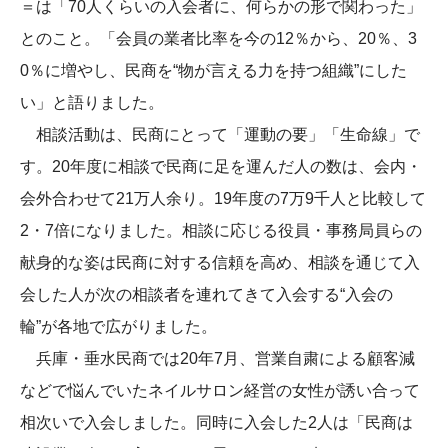
＝は「70人くらいの入会者に、何らかの形で関わった」
とのこと。「会員の業者比率を今の12％から、20％、3
0％に増やし、民商を“物が言える力を持つ組織”にした
い」と語りました。
相談活動は、民商にとって「運動の要」「生命線」で
す。20年度に相談で民商に足を運んだ人の数は、会内・
会外合わせて21万人余り。19年度の7万9千人と比較して
2・7倍になりました。相談に応じる役員・事務局員らの
献身的な姿は民商に対する信頼を高め、相談を通じて入
会した人が次の相談者を連れてきて入会する“入会の
輪”が各地で広がりました。
兵庫・垂水民商では20年7月、営業自粛による顧客減
などで悩んでいたネイルサロン経営の女性が誘い合って
相次いで入会しました。同時に入会した2人は「民商は