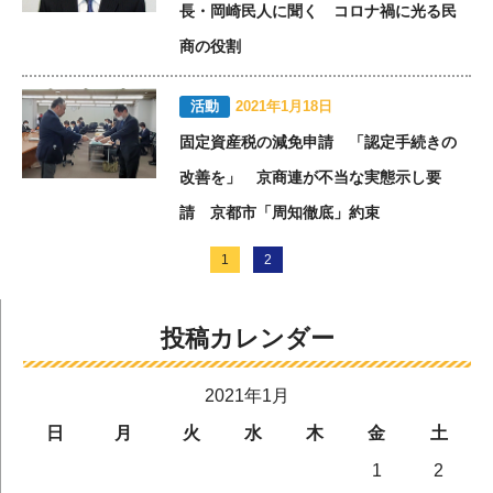
長・岡崎民人に聞く コロナ禍に光る民
商の役割
活動
2021年1月18日
固定資産税の減免申請 「認定手続きの
改善を」 京商連が不当な実態示し要
請 京都市「周知徹底」約束
1
2
投稿カレンダー
2021年1月
日
月
火
水
木
金
土
1
2