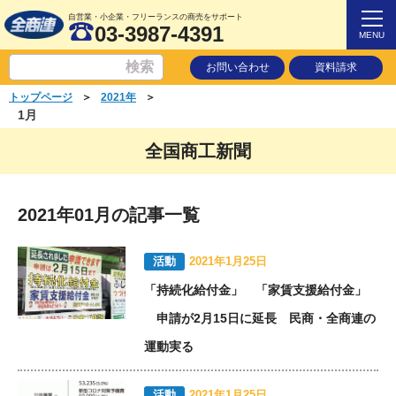
自営業・小企業・フリーランスの商売をサポート
03-3987-4391
MENU
お問い合わせ
資料請求
＞
＞
トップページ
2021年
1月
全国商工新聞
2021年01月の記事一覧
活動
2021年1月25日
「持続化給付金」 「家賃支援給付金」
申請が2月15日に延長 民商・全商連の
運動実る
活動
2021年1月25日