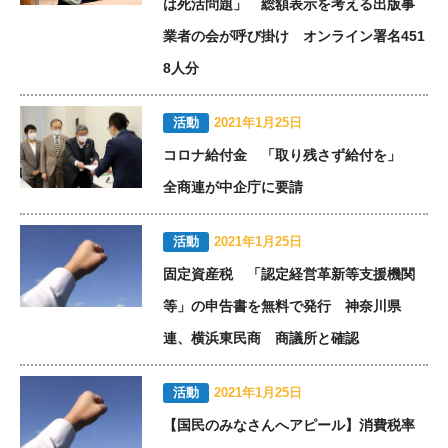
は死活問題」 総額表示を考える出版事
業者の会が呼び掛け オンライン署名451
8人分
活動
2021年1月25日
コロナ給付金 「取り残さず給付を」
全商連が中企庁に要請
活動
2021年1月25日
固定資産税 「認定経営革新等支援機関
等」の申告書を無料で発行 神奈川県
連、横浜東民商 商議所と確認
活動
2021年1月25日
【国民のみなさんへアピール】消費税率