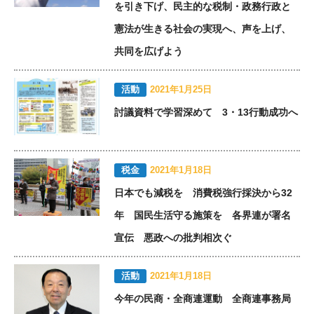
を引き下げ、民主的な税制・政務行政と
憲法が生きる社会の実現へ、声を上げ、
共同を広げよう
活動
2021年1月25日
討議資料で学習深めて 3・13行動成功へ
税金
2021年1月18日
日本でも減税を 消費税強行採決から32
年 国民生活守る施策を 各界連が署名
宣伝 悪政への批判相次ぐ
活動
2021年1月18日
今年の民商・全商連運動 全商連事務局