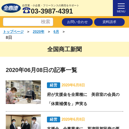
自営業・小企業・フリーランスの商売をサポート
03-3987-4391
MENU
お問い合わせ
資料請求
＞
＞
＞
トップページ
2020年
6月
8日
全国商工新聞
2020年06月08日の記事一覧
経営
2020年6月8日
府が支援金を全業種に 美容室の会員の
「休業補償を」声実る
経営
2020年6月8日
支援金 全事業者に 草津甲賀民商の要