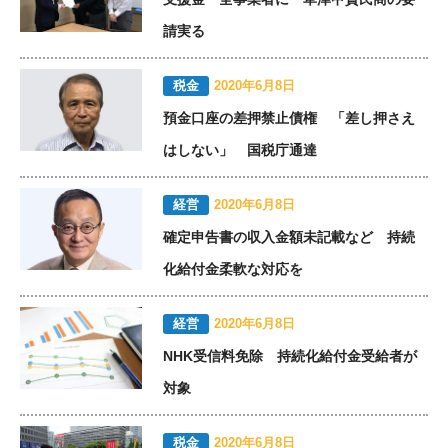
請実る
税金
2020年6月8日
預金口座の差押禁止債権 「差し押さえ
はしない」 国税庁通達
経営
2020年6月8日
確定申告書の収入金額未記載など 持続
化給付金柔軟な対応を
経営
2020年6月8日
NHK受信料免除 持続化給付金受給者が
対象
税金
2020年6月8日