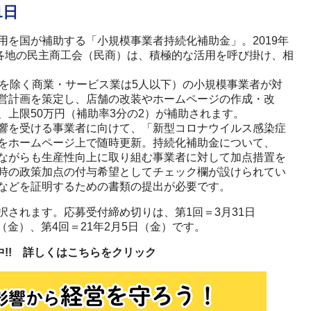
1日
を国が補助する「小規模事業者持続化補助金」。2019年
。各地の民主商工会（民商）は、積極的な活用を呼び掛け、相
を除く商業・サービス業は5人以下）の小規模事業者が対
営計画を策定し、店舗の改装やホームページの作成・改
上限50万円（補助率3分の2）が補助されます。
響を受ける事業者に向けて、「新型コロナウイルス感染症
をホームページ上で随時更新。持続化補助金について、
ながらも生産性向上に取り組む事業者に対して加点措置を
時の政策加点の付与希望としてチェック欄が設けられてい
などを証明するための書類の提出が必要です。
されます。応募受付締め切りは、第1回＝3月31日
（金）、第4回＝21年2月5日（金）です。
中!! 詳しくはこちらをクリック