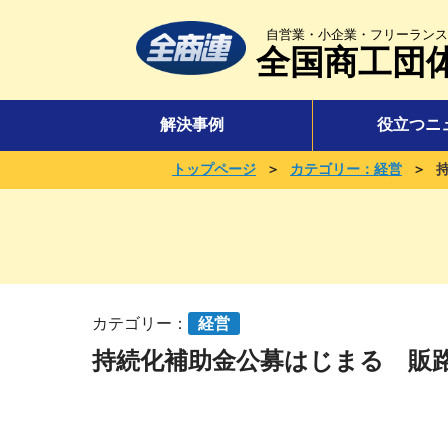
自営業・小企業・フリーランス
全国商工団
解決事例
役立つニ
＞
＞
トップページ
カテゴリー：経営
カテゴリー：
経営
持続化補助金公募はじまる 販路