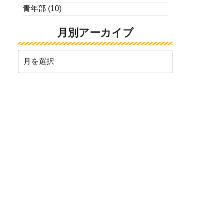
青年部
(10)
月別アーカイブ
月
別
ア
ー
カ
イ
ブ