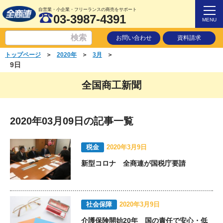
自営業・小企業・フリーランスの商売をサポート
03-3987-4391
MENU
お問い合わせ
資料請求
＞
＞
＞
トップページ
2020年
3月
9日
全国商工新聞
2020年03月09日の記事一覧
税金
2020年3月9日
新型コロナ 全商連が国税庁要請
社会保障
2020年3月9日
介護保険開始20年 国の責任で安心・低