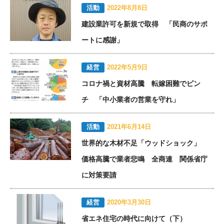
活動
2022年8月8日
建設業許可を新規で取得 「民商のサポ
ートに感謝」
経営
2022年5月9日
コロナ禍と資材高騰 転嫁困難でピン
チ 「中小業者の営業を守れ」
活動
2021年6月14日
世界的な木材不足「ウッドショック」
価格高騰で業者悲鳴 全商連 関係省庁
に対策要請
経営
2020年3月30日
省エネ住宅の時代に向けて（下）