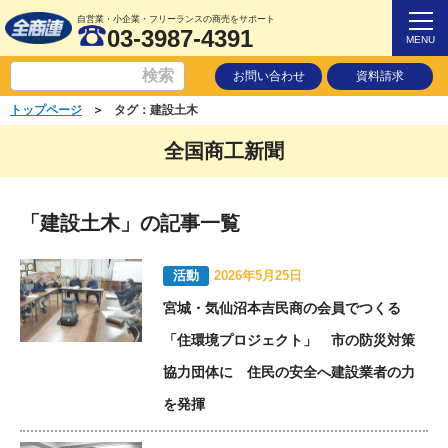
自営業・小企業・フリーランスの商売をサポート
03-3987-4391
MENU
お問い合わせ
資料請求
＞
トップページ
タグ：建設土木
全国商工新聞
「建設土木」の記事一覧
活動
2026年5月25日
宮城・気仙沼本吉民商の会員でつくる
「住環境プロジェクト」 市の防災対策
協力団体に 住民の安全へ建設業者の力
を発揮