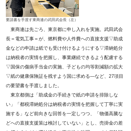
要請書を手渡す東商連の武田武会長（左）
東商連は先ごろ、東京都に申し入れを実施。武田武会
長＝電気工事＝が、燃料費や人件費への直接支援▽助成
金などの申請は紙でも受け付けるようにする▽滞納処分
は納税者の実情を把握し、事業継続できるよう配慮する
▽国保の傷病手当金の実施、子どもの均等割減額の拡大
▽紙の健康保険証を残すよう国に求める―など、27項目
の要望書を手渡しました。
東京都側は「助成金の手続きで紙の申請を排除しな
い」「都税滞納処分は納税者の実情を把握して丁寧に実
施する」など前向きな回答を一定しつつ、「物価高騰な
どへの直接支援策は検討していない」とし、売掛金の差