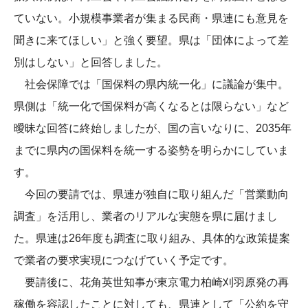
ていない。小規模事業者が集まる民商・県連にも意見を
聞きに来てほしい」と強く要望。県は「団体によって差
別はしない」と回答しました。
社会保障では「国保料の県内統一化」に議論が集中。
県側は「統一化で国保料が高くなるとは限らない」など
曖昧な回答に終始しましたが、国の言いなりに、2035年
までに県内の国保料を統一する姿勢を明らかにしていま
す。
今回の要請では、県連が独自に取り組んだ「営業動向
調査」を活用し、業者のリアルな実態を県に届けまし
た。県連は26年度も調査に取り組み、具体的な政策提案
で業者の要求実現につなげていく予定です。
要請後に、花角英世知事が東京電力柏崎刈羽原発の再
稼働を容認したことに対しても、県連として「公約を守