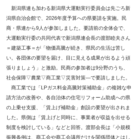
新潟県連も加わる新潟県大運動実行委員会は先ごろ新
潟県自治会館で、2026年度予算への県要請を実施。民
商・県連から9人が参加しました。要請前の全体会で、
大運動実行委の共同代表で新潟県連会長の渡部睦夫さん
＝建築工事＝が「物価高騰が続き、県民の生活は苦し
い。各団体の要望を届け、目に見える成果が出るよう頑
張りましょう」と激励。民商の参加者は9分野のうち、
社会保障▽農業▽商工業▽災害対策―で要請しました。
商工業では「LPガス料金高騰対策補助金」の複雑な申
請方法の改善や、各自治体の住宅リフォーム助成への県
の上乗せ支援、「賃上げ補助金」創設の要望が出されま
した。県側は「賃上げと同時に、事業者が収益を出せる
制度を検討している」などと回答。渡部会長は「小規模
振興条例は、商工会や商工会議所だけを関係団体とはし