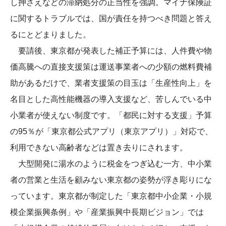
し押さえなどの滞納処分の正当性を強調。マイナ保険証
に関するトラブルでは、国が責任を持つべき問題と答え
るにとどまりました。
要請後、東京都が発表した補正予算には、人件費や物
価高騰への直接支援策は運送事業者への少額の燃料費補
助があるだけで、業者支援策の目玉は「生産性向上」を
名目とした高性能機器の導入支援など、苦しんでいる中
小業者が使えない制度です。「都民に対する支援」予算
の95％が「東京都公式アプリ（東京アプリ）」対応で、
利用できない高齢者などは置き去りにされます。
大型開発に湯水のように税金をつぎ込む一方、中小業
者の営業と生活を顧みない東京都の姿勢が浮き彫りにな
っています。東京都が制定した「東京都中小企業・小規
模企業振興条例」や「産業振興中長期ビジョン」では