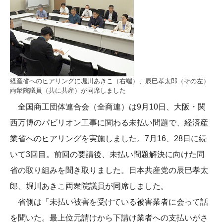
経産省へのヒアリングに堀川あきこ（右端）、辰巳孝太郎（その左）
両衆院議員（共に共産）が同席しました
全国商工団体連合会（全商連）は9月10日、大阪・関
西万博のパビリオン工事に関わる未払い問題で、経済産
業省へのヒアリングを実施しました。7月16、28日に続
いて3回目。前回の要請後、未払い問題解決に向けた同
省の取り組みを聞き取りました。日本共産党の辰巳孝太
郎、堀川あきこ両衆院議員が同席しました。
省側は「未払い被害を受けている被害業者に会って話
を聞いた。最上位元請けから下請け業者への支払いがさ