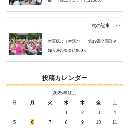
援 「商工フェア」に1200人
次の記事 >>
大軍拡より生活だ！ 第19回全国業者
婦人決起集会に900人
投稿カレンダー
2025年10月
日
月
火
水
木
金
土
1
2
3
4
5
6
7
8
9
10
11