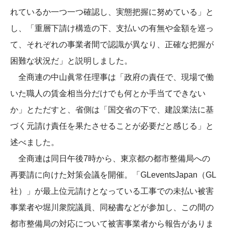
れているか一つ一つ確認し、実態把握に努めている」と
し、「重層下請け構造の下、支払いの有無や金額を巡っ
て、それぞれの事業者間で認識が異なり、正確な把握が
困難な状況だ」と説明しました。
全商連の中山眞常任理事は「政府の責任で、現場で働
いた職人の賃金相当分だけでも何とか手当てできない
か」とただすと、省側は「国交省の下で、建設業法に基
づく元請け責任を果たさせることが必要だと感じる」と
述べました。
全商連は同日午後7時から、東京都の都市整備局への
再要請に向けた対策会議を開催。「GLeventsJapan（GL
社）」が最上位元請けとなっている工事での未払い被害
事業者や堀川衆院議員、同秘書などが参加し、この間の
都市整備局の対応について被害事業者から報告がありま