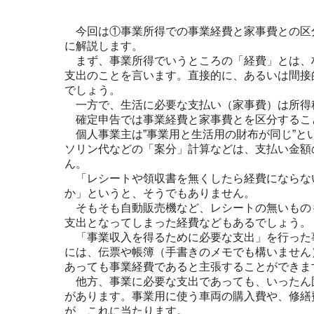
今回は①事業所得での事業経費と家事費との区
に解説します。
まず、事業所得でいうところの「経費」とは、
支出のことを言います。直接的に、あるいは間接
でしょう。
一方で、生活に必要な支払い（家事費）は所得
確定申告では事業経費と家事費とを区分すること
個人事業主は”事業用と生活用の財布が同じ”と
ソリン代などの「案分」計算などは、支払い金額
ん。
「レシートや領収書を無くしたら経費にならな
か」というと、そうでもありません。
そもそも自動販売機など、レシートの無いもの
支出となってしまった経費などもあるでしょう。
「事業収入を得るために必要な支出」を行った
には、伝票や帳簿（手書きのメモでも構いません
あっても事業経費であると主張することができま
他方、事業に必要な支出であっても、いったん
があります。事業用に使う車両の購入費や、修繕
が、これに当たります。