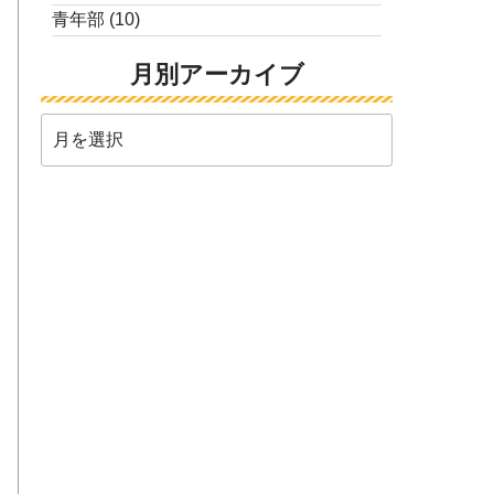
青年部
(10)
月別アーカイブ
月
別
ア
ー
カ
イ
ブ