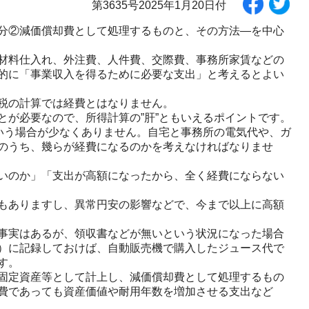
第3635号2025年1月20日付
分②減価償却費として処理するものと、その方法―を中心
材料仕入れ、外注費、人件費、交際費、事務所家賃などの
的に「事業収入を得るために必要な支出」と考えるとよい
税の計算では経費とはなりません。
が必要なので、所得計算の”肝”ともいえるポイントです。
いう場合が少なくありません。自宅と事務所の電気代や、ガ
のうち、幾らが経費になるのかを考えなければなりませ
いのか」「支出が高額になったから、全く経費にならない
もありますし、異常円安の影響などで、今まで以上に高額
事実はあるが、領収書などが無いという状況になった場合
）に記録しておけば、自動販売機で購入したジュース代で
す。
固定資産等として計上し、減価償却費として処理するもの
費であっても資産価値や耐用年数を増加させる支出など