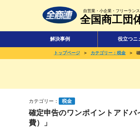
自営業・小企業・フリーランス
全国商工団
解決事例
役立つニ
＞
＞
トップページ
カテゴリー：税金
カテゴリー：
税金
確定申告のワンポイントアドバ
費）」