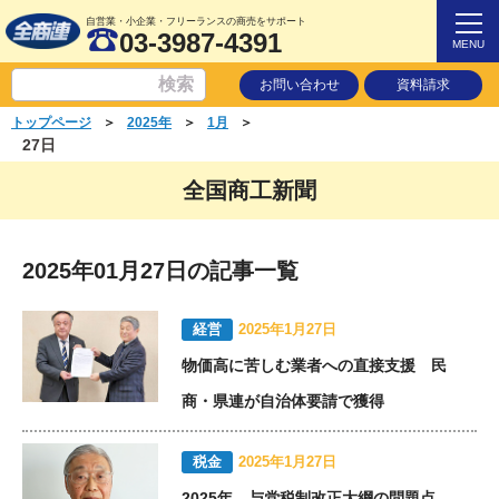
自営業・小企業・フリーランスの商売をサポート
03-3987-4391
MENU
お問い合わせ
資料請求
＞
＞
＞
トップページ
2025年
1月
27日
全国商工新聞
2025年01月27日の記事一覧
経営
2025年1月27日
物価高に苦しむ業者への直接支援 民
商・県連が自治体要請で獲得
税金
2025年1月27日
2025年 与党税制改正大綱の問題点