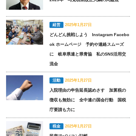
経営
2025年1月27日
どんどん挑戦しよう Instagram Facebo
ok ホームページ 予約や連絡スムーズ
に 岐阜県連と県青協 私のSNS活用交
流会
活動
2025年1月27日
入院理由の申告延長認めさす 加算税の
徴収も無効に 全中連の国会行動 国税
庁要請も力に
税金
2025年1月27日
民商でパソコン記帳