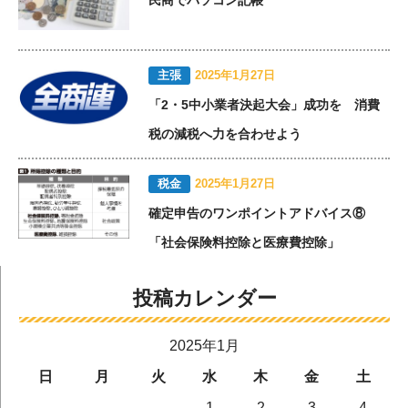
主張
2025年1月27日
「2・5中小業者決起大会」成功を 消費
税の減税へ力を合わせよう
税金
2025年1月27日
確定申告のワンポイントアドバイス⑧
「社会保険料控除と医療費控除」
投稿カレンダー
2025年1月
日
月
火
水
木
金
土
1
2
3
4