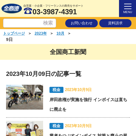
自営業・小企業・フリーランスの商売をサポート
03-3987-4391
MENU
お問い合わせ
資料請求
＞
＞
＞
トップページ
2023年
10月
9日
全国商工新聞
2023年10月09日の記事一覧
税金
2023年10月9日
岸田政権が実施を強行 インボイスは直ち
に廃止を
税金
2023年10月9日
業者をつぶすインボイス 対策と廃止の展