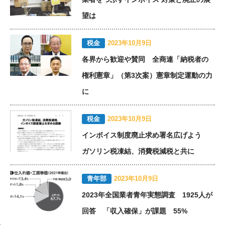
望は
税金
2023年10月9日
各界から歓迎や賛同 全商連「納税者の
権利憲章」（第3次案）憲章制定運動の力
に
税金
2023年10月9日
インボイス制度廃止求め署名広げよう
ガソリン税凍結、消費税減税と共に
青年部
2023年10月9日
2023年全国業者青年実態調査 1925人が
回答 「収入確保」が課題 55%