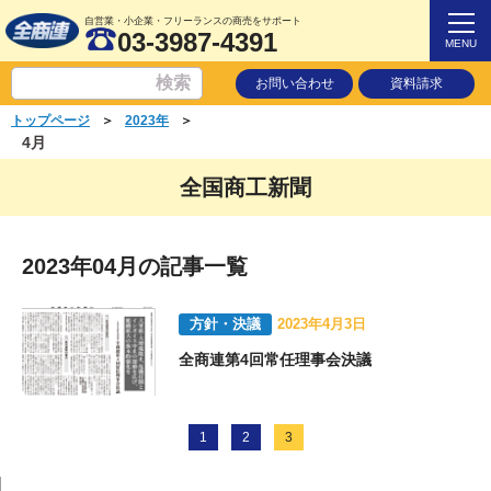
自営業・小企業・フリーランスの商売をサポート
03-3987-4391
MENU
お問い合わせ
資料請求
＞
＞
トップページ
2023年
4月
全国商工新聞
2023年04月の記事一覧
方針・決議
2023年4月3日
全商連第4回常任理事会決議
1
2
3