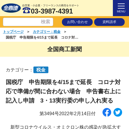
自営業・小企業・フリーランスの商売をサポート
03-3987-4391
MENU
お問い合わせ
資料請求
＞
＞
トップページ
カテゴリー：税金
国税庁 申告期限を4/15まで延長 コロナ対応で準備が間に合わない場合 申告書右上に記入し申請 3・13実行委の申し入れ実る
全国商工新聞
カテゴリー：
税金
国税庁 申告期限を4/15まで延長 コロナ対
応で準備が間に合わない場合 申告書右上に
記入し申請 3・13実行委の申し入れ実る
第3494号2022年2月14日付
新型コロナウイルス・オミクロン株の感染が急拡大す