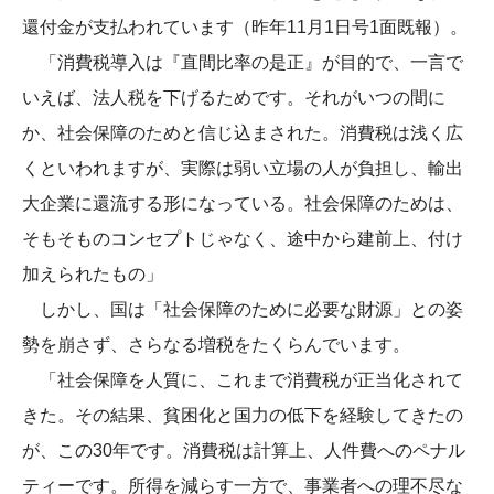
還付金が支払われています（昨年11月1日号1面既報）。
「消費税導入は『直間比率の是正』が目的で、一言で
いえば、法人税を下げるためです。それがいつの間に
か、社会保障のためと信じ込まされた。消費税は浅く広
くといわれますが、実際は弱い立場の人が負担し、輸出
大企業に還流する形になっている。社会保障のためは、
そもそものコンセプトじゃなく、途中から建前上、付け
加えられたもの」
しかし、国は「社会保障のために必要な財源」との姿
勢を崩さず、さらなる増税をたくらんでいます。
「社会保障を人質に、これまで消費税が正当化されて
きた。その結果、貧困化と国力の低下を経験してきたの
が、この30年です。消費税は計算上、人件費へのペナル
ティーです。所得を減らす一方で、事業者への理不尽な