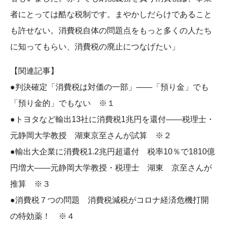
者にとっては酷な税制です。まやかしだらけであること
も許せない。消費税自体の問題点をもっと多くの人たち
に知ってもらい、消費税の廃止につなげたい」
【関連記事】
●判決確定「消費税は対価の一部」――「預り金」でも
「預り金的」でもない ※１
●トヨタなど輸出13社に消費税1兆円を還付――税理士・
元静岡大学教授 湖東京至さんが試算 ※２
●輸出大企業に消費税1.2兆円超還付 税率10％で1810億
円増大――元静岡大学教授・税理士 湖東 京至さんが
推算 ※３
●消費税７つの問題 消費税減税がコロナ経済危機打開
の特効薬！ ※４