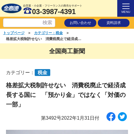
自営業・小企業・フリーランスの商売をサポート
03-3987-4391
MENU
お問い合わせ
資料請求
＞
＞
トップページ
カテゴリー：税金
格差拡大税制許せない 消費税廃止で経済成長する国に 「預かり金」ではなく「対価の一部」
全国商工新聞
カテゴリー：
税金
格差拡大税制許せない 消費税廃止で経済成
長する国に 「預かり金」ではなく「対価の
一部」
第3492号2022年1月31日付