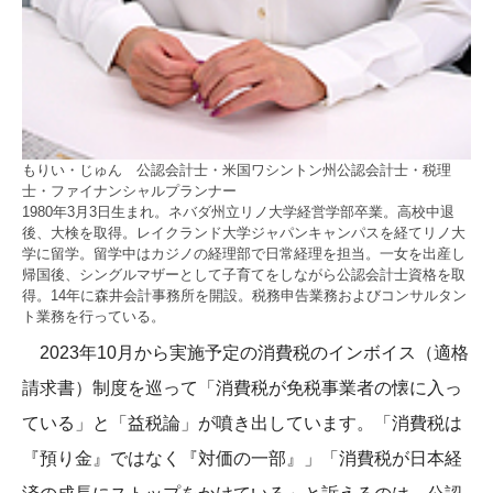
もりい・じゅん 公認会計士・米国ワシントン州公認会計士・税理
士・ファイナンシャルプランナー
1980年3月3日生まれ。ネバダ州立リノ大学経営学部卒業。高校中退
後、大検を取得。レイクランド大学ジャパンキャンパスを経てリノ大
学に留学。留学中はカジノの経理部で日常経理を担当。一女を出産し
帰国後、シングルマザーとして子育てをしながら公認会計士資格を取
得。14年に森井会計事務所を開設。税務申告業務およびコンサルタン
ト業務を行っている。
2023年10月から実施予定の消費税のインボイス（適格
請求書）制度を巡って「消費税が免税事業者の懐に入っ
ている」と「益税論」が噴き出しています。「消費税は
『預り金』ではなく『対価の一部』」「消費税が日本経