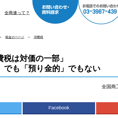
？
全商連って？
＞
税金のページ
＞
消費税
費税は対価の一部」
」でも「預り金的」でもない
全国商工
Facebook