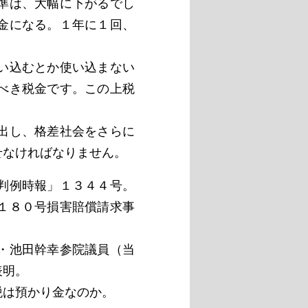
準は、大幅に下がるでし
金になる。１年に１回、
い込むとか使い込まない
べき税金です。この上税
出し、格差社会をさらに
せなければなりません。
判例時報」１３４４号。
１８０号損害賠償請求事
・池田幹幸参院議員（当
表明。
は預かり金なのか。