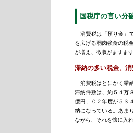
国税庁の言い分
消費税は「預り金」で
を広げる弱肉強食の税
が増え、徴収がますま
滞納の多い税金、消
消費税はとにかく滞納
滞納件数は、約５４万
億円、０２年度が５３
納になっている。あま
ながら、それを懐に入