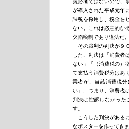
義務者ではないので、
が導入された平成元年
課税を採用し、税金を
ない。これは恣意的な
欠陥税制であり違法だ
その裁判の判決が９０
した。判決は「消費者
ない」「（消費税の）
て支払う消費税分はあ
業者が、当該消費税分
い」。つまり、消費税
判決は控訴しなかった
す。
こうした判決があるに
なポスターを作ってき