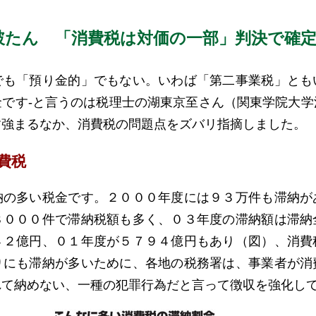
破たん 「消費税は対価の一部」判決で確
も「預り金的」でもない。いわば「第二事業税」とも
金です‐と言うのは税理士の湖東京至さん（関東学院大学
す強まるなか、消費税の問題点をズバリ指摘しました。
費税
の多い税金です。２０００年度には９３万件も滞納が
８０００件で滞納税額も多く、０３年度の滞納額は滞納
４２億円、０１年度が５７９４億円もあり（図）、消費
りにも滞納が多いために、各地の税務署は、事業者が消
れて納めない、一種の犯罪行為だと言って徴収を強化し