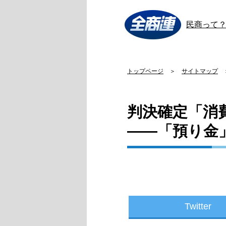
全商連
民商って
トップページ
＞
サイトマップ
判決確定「消
――「預り金
Twitter