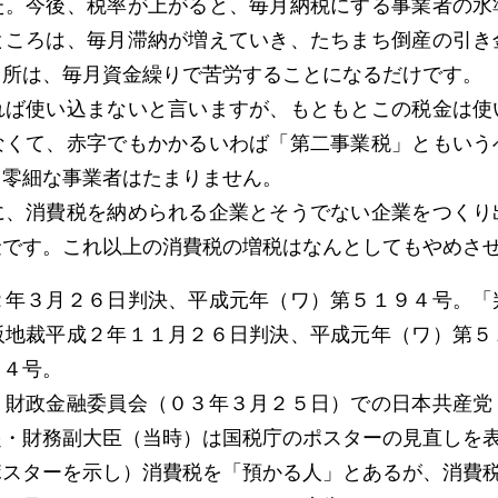
た。今後、税率が上がると、毎月納税にする事業者の水
ところは、毎月滞納が増えていき、たちまち倒産の引き
る所は、毎月資金繰りで苦労することになるだけです。
ば使い込まないと言いますが、もともとこの税金は使
なくて、赤字でもかかるいわば「第二事業税」ともいう
、零細な事業者はたまりません。
、消費税を納められる企業とそうでない企業をつくり
金です。これ以上の消費税の増税はなんとしてもやめさ
２年３月２６日判決、平成元年（ワ）第５１９４号。「
阪地裁平成２年１１月２６日判決、平成元年（ワ）第５
２４号。
・財政金融委員会（０３年３月２５日）での日本共産党
起・財務副大臣（当時）は国税庁のポスターの見直しを
スターを示し）消費税を「預かる人」とあるが、消費税