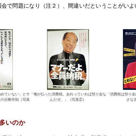
国会で問題になり（注２）、間違いだということがいよ
納めていない」とサ
「俺が払った消費税。あれっていわば預り金な
「消費税は預り金
者の分断作戦（写真
んだぜ。」（写真②）
さな
多いのか