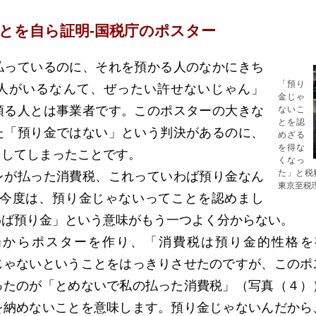
とを自ら証明‐国税庁のポスター
っているのに、それを預かる人のなかにきち
「預り
人がいるなんて、ぜったい許せないじゃん」
金じゃ
預る人とは事業者です。このポスターの大きな
ないこ
とを認
た「預り金ではない」という判決があるのに、
めざる
を得な
出してしまったことです。
くなっ
た」と税
が払った消費税、これっていわば預り金なん
東京至税
‐今度は、預り金じゃないってことを認めまし
わば預り金」という意味がもう一つよく分からない。
からポスターを作り、「消費税は預り金的性格を
じゃないということをはっきりさせたのですが、このポ
ったのが「とめないで私の払った消費税」（写真（４）
を納めないことを意味します。預り金じゃないんだから