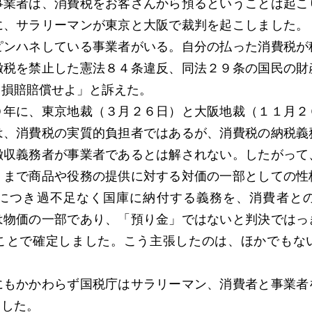
事業者は、消費税をお客さんから預るということは起こ
に、サラリーマンが東京と大阪で裁判を起こしました。
ピンハネしている事業者がいる。自分の払った消費税が
徴税を禁止した憲法８４条違反、同法２９条の国民の財
。損賠賠償せよ」と訴えた。
年に、東京地裁（３月２６日）と大阪地裁（１１月２
は、消費税の実質的負担者ではあるが、消費税の納税義
徴収義務者が事業者であるとは解されない。したがって
くまで商品や役務の提供に対する対価の一部としての性
につき過不足なく国庫に納付する義務を、消費者と
は物価の一部であり、「預り金」ではないと判決ではっ
ことで確定しました。こう主張したのは、ほかでもな
もかかわらず国税庁はサラリーマン、消費者と事業者
ました。