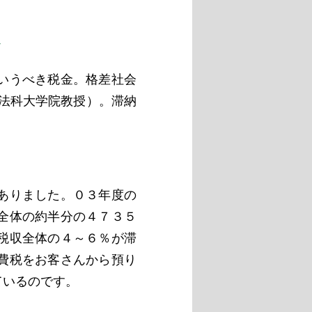
定
いうべき税金。格差社会
法科大学院教授）。滞納
ありました。０３年度の
全体の約半分の４７３５
税収全体の４～６％が滞
費税をお客さんから預り
ているのです。