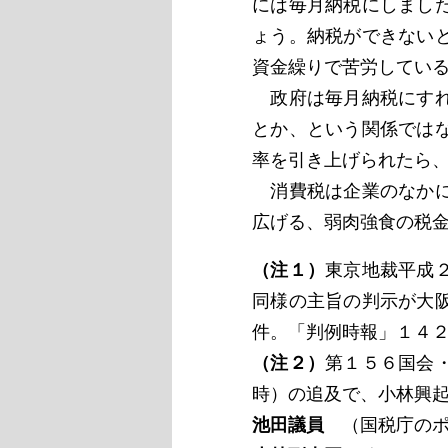
には毎月納税にしまし
ょう。納税ができない
資金繰りで苦労してい
政府は毎月納税にすれ
とか、という関係では
率を引き上げられたら
消費税は企業のなかに
広げる、弱肉強食の税
（注１）
東京地裁平成
同様の主旨の判示が大
件。「判例時報」１４
（注２）
第１５６国会
時）の追及で、小林興
池田議員
（国税庁のポ