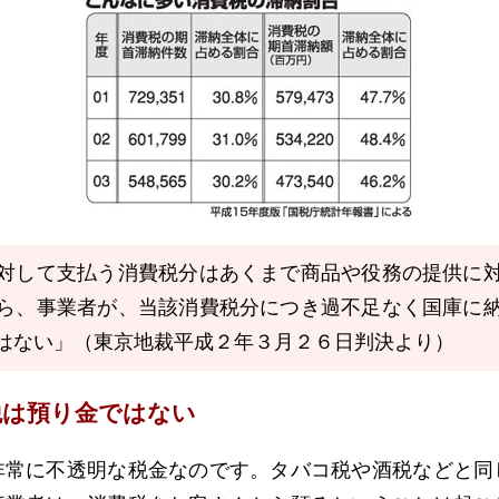
対して支払う消費税分はあくまで商品や役務の提供に
ら、事業者が、当該消費税分につき過不足なく国庫に
はない」（東京地裁平成２年３月２６日判決より）
税は預り金ではない
常に不透明な税金なのです。タバコ税や酒税などと同