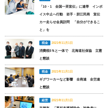
「10・1 全国一斉宣伝」に連帯 インボ
イス中止へ行動 岩手・胆江民商 宣伝
カー走らせ会員訪問 「自分ができるこ
と」を
税金
2021年11月1日
消費税5％と一体で 北海道社保協 立憲
と懇談
税金
2021年11月1日
ギグワーカーなど影響 全商連 全労連
と懇談
経営
2021年11月1日
京都市 「再起支援補助金」対象者に