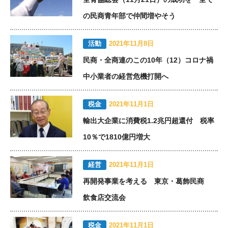
の民商青年部で仲間増やそう
活動
2021年11月8日
民商・全商連のこの10年（12）コロナ禍
中小業者の経営危機打開へ
税金
2021年11月1日
輸出大企業に消費税1.2兆円超還付 税率
10％で1810億円増大
経営
2021年11月1日
再開発事業を考える 東京・葛飾民商
飲食店交流会
税金
2021年11月1日