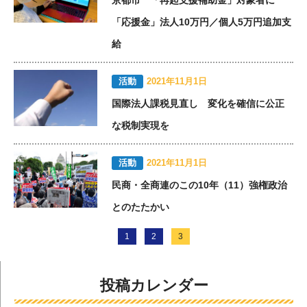
「応援金」法人10万円／個人5万円追加支
給
活動
2021年11月1日
国際法人課税見直し 変化を確信に公正
な税制実現を
活動
2021年11月1日
民商・全商連のこの10年（11）強権政治
とのたたかい
1
2
3
投稿カレンダー