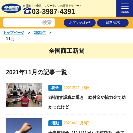
自営業・小企業・フリーランスの商売をサポート
03-3987-4391
MENU
お問い合わせ
資料請求
＞
＞
トップページ
2021年
11月
全国商工新聞
2021年11月の記事一覧
税金
2021年11月8日
3割超す課税に驚き 給付金や協力金で助
かったけど…
活動
2021年11月8日
全青協総会（11月21日）の成功を 全て