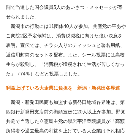
闘で当選した国会議員5人のあいさつ・メッセージが寄
せられました。
新潟市の行動には11団体40人が参加。共産党の平あや
こ衆院2区予定候補は、消費税減税に向けた強い決意を
表明。宣伝では、チラシ入りのティッシュと署名用紙、
返信用封筒のセットを配布。また、シール投票には高校
生らが殺到し、「消費税が増税されて生活が苦しくなっ
た」（74％）などと投票しました。
利益上げている大企業に負担を 新潟・新発田各界連
新潟・新発田民商も加盟する新発田地域各界連は、第
四銀行新発田支店前の街頭宣伝に20人以上が参加。野党
共闘で当選した立憲民主党の黒岩宇洋衆院議員が「高額
所得者や過去最高の利益を上げている大企業はそれ相応