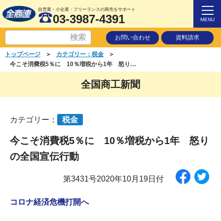
自営業・小企業・フリーランスの商売をサポート
03-3987-4391
MENU
お問い合わせ
資料請求
＞
＞
トップページ
カテゴリー：税金
今こそ消費税5％に 10％増税から1年 怒りの全国宣伝行動
全国商工新聞
カテゴリー：
税金
今こそ消費税5％に 10％増税から1年 怒り
の全国宣伝行動
第3431号2020年10月19日付
コロナ経済危機打開へ