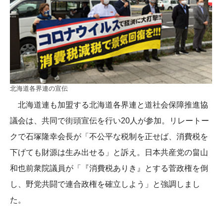
北海道各界連の宣伝
北海道連も加盟する北海道各界連と道社会保障推進協
議会は、共同で街頭宣伝を行い20人が参加。リレートー
クで石塚隆幸会長が「不公平な税制を正せば、消費税を
下げても財源は生み出せる」と訴え。日本共産党の畠山
和也前衆院議員が「『消費税ありき』とする菅政権を倒
し、野党共闘で連合政権を確立しよう」と強調しまし
た。