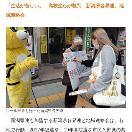
「生活が苦しい」 高校生らが殺到 新潟県各界連、地
域連絡会
シール投票も行った新潟県各界連
新潟県連も加盟する新潟県各界連と地域連絡会は、各
地で行動。2017年総選挙、19年参院選を市民と野党の共