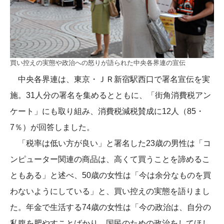
買い控えの実態や政治への怒りが語られた中央各界連の宣伝
中央各界連は、東京・ＪＲ新宿駅西口で署名宣伝を実
施。31人分の署名を集めるとともに、「街角消費税アン
ケート」にも取り組み、消費税減税賛成に12人（85・
7％）が回答しました。
「税率は低い方が良い」と署名した23歳の男性は「コ
ンピューター関連の商品は、高くて買うことを諦めるこ
ともある」と述べ、50歳の女性は「今は余分なものを買
わないようにしている」と、買い控えの実態を語りまし
た。年金で生活する74歳の女性は「今の政治は、自分の
私腹を肥やすことばかり。国民のための政治をしてほし