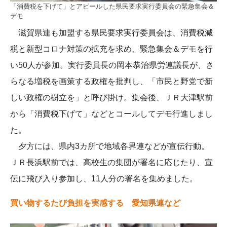
「消費税を下げて」とアピールした県民要求実行委員会の緊急集会＆
デモ
滋賀県連も加盟する県民要求実行委員会は、消費税減
税と新型コロナ対策の拡充を求め、緊急集会＆デモを行
い50人が参加。実行委員長の岡本恭治県労連議長が、さ
らなる増税を画策する政権を批判し、「市民と野党で新
しい政権の樹立を」と呼び掛け。集会後、ＪＲ大津駅前
から「消費税下げて」などとコールしてデモ行進しまし
た。
夕方には、県内3カ所で地域各界連などが宣伝行動。
ＪＲ長浜駅前では、高校生の集団が署名に応じたり、宣
伝に飛び入り参加し、11人分の署名を集めました。
買い物するたび負担を実感する 愛知県連など