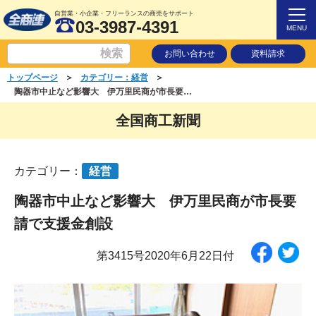
自営業・小企業・フリーランスの商売をサポート
03-3987-4391
MENU
お問い合わせ
資料請求
＞
＞
トップページ
カテゴリー：経営
陶器市中止など影響大 伊万里民商が市長要請で支援金創設
全国商工新聞
カテゴリー：
経営
陶器市中止など影響大 伊万里民商が市長要
請で支援金創設
第3415号2020年6月22日付