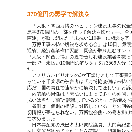
370億円の黒字で解決を
「大阪・関西万博のパビリオン建設工事の代金
黒字370億円の一部を使って解決を図れ」―。全
商連）が取り組んだ「未払い110番」に相談を寄
「万博工事未払い解決を求める会」は10日、衆院
通省、経済産業省に要請。同会が取り組むオンラ
『大阪・関西万博』の裏で苦しむ建設業者を救って
一部で、未払い10億円の解決を」3万3569人分
た。
アメリカパビリオンの3次下請けとして工事費28
っている千葉県の被害者は「万博協会側は未払い
応だ。国の責任で速やかに解決してほしい」と訴
内装業の男性は「未払いによって多くの仲間、建
払いは当たり前”と認識しているのか」と語気を
省側は「個別の相談に対応している」との回答
切情報が寄せられない。万博協会側への働き掛け
て求めました。
日本共産党の辰巳孝太郎衆院議員、大門実紀史
を国交省が認めてきたことを確認し、問題解決を