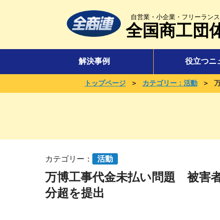
自営業・小企業・フリーランス
全国商工団
解決事例
役立つニ
＞
＞
トップページ
カテゴリー：活動
カテゴリー：
活動
万博工事代金未払い問題 被害
分超を提出