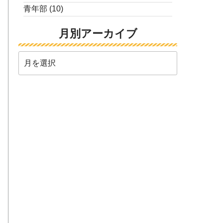
青年部
(10)
月別アーカイブ
月
別
ア
ー
カ
イ
ブ