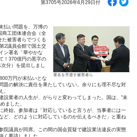
第3705号2026年6月29日付
未払い問題を、万博の
国商工団体連合会（全
せた被害者らでつくる
第2議員会館で国土交
イン署名「華やかな
！370億円の黒字の
（1次分）を提出しまし
署名を手渡す被害者ら
00万円が未払いとな
問題の解決に責任を果たしていない。余りにも理不尽な対
え。
設業者の人生が、がらりと変わってしまった。国は、”未
強めました。
に終始。参加者は「対応していると言うが、当事者には一
など、どのように対応しているのか伝えるべきだ」と重ね
参院議員が同席。この間の国会質疑で建設業法違反の実態
強く要請しました。