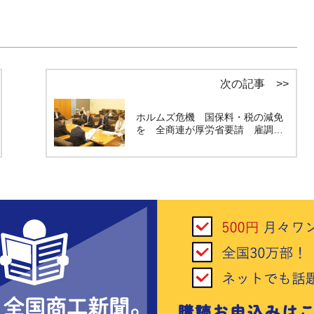
次の記事 >>
ホルムズ危機 国保料・税の減免
を 全商連が厚労省要請 雇調…