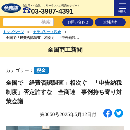
自営業・小企業・フリーランスの商売をサポート
03-3987-4391
MENU
お問い合わせ
資料請求
＞
＞
トップページ
カテゴリー：税金
全国で「経費否認調査」相次ぐ 「申告納税制度」否定許すな 全商連 事例持ち寄り対策会議
全国商工新聞
カテゴリー：
税金
全国で「経費否認調査」相次ぐ 「申告納税
制度」否定許すな 全商連 事例持ち寄り対
策会議
第3650号2025年5月12日付