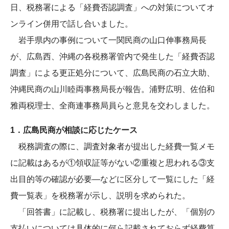
日、税務署による「経費否認調査」への対策についてオ
ンライン併用で話し合いました。
岩手県内の事例について一関民商の山口伸事務局長
が、広島西、沖縄の各税務署管内で発生した「経費否認
調査」による更正処分について、広島民商の石立大助、
沖縄民商の山川睦両事務局長が報告。浦野広明、佐伯和
雅両税理士、全商連事務局員らと意見を交わしました。
1．広島民商が相談に応じたケース
税務調査の際に、調査対象者が提出した経費一覧メモ
に記載はあるが①領収証等がない②重複と思われる③支
出目的等の確認が必要―などに区分して一覧にした「経
費一覧表」を税務署が示し、説明を求められた。
「回答書」に記載し、税務署に提出したが、「個別の
支払いについては具体的に何ら記載されておらず経費算