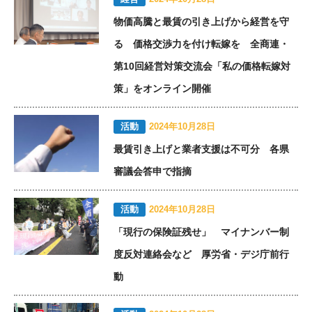
物価高騰と最賃の引き上げから経営を守
る 価格交渉力を付け転嫁を 全商連・
第10回経営対策交流会「私の価格転嫁対
策」をオンライン開催
活動
2024年10月28日
最賃引き上げと業者支援は不可分 各県
審議会答申で指摘
活動
2024年10月28日
「現行の保険証残せ」 マイナンバー制
度反対連絡会など 厚労省・デジ庁前行
動