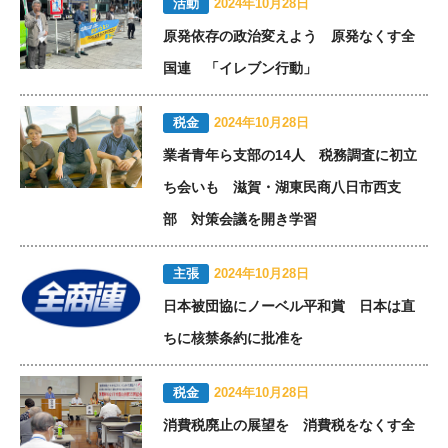
活動
2024年10月28日
原発依存の政治変えよう 原発なくす全
国連 「イレブン行動」
税金
2024年10月28日
業者青年ら支部の14人 税務調査に初立
ち会いも 滋賀・湖東民商八日市西支
部 対策会議を開き学習
主張
2024年10月28日
日本被団協にノーベル平和賞 日本は直
ちに核禁条約に批准を
税金
2024年10月28日
消費税廃止の展望を 消費税をなくす全