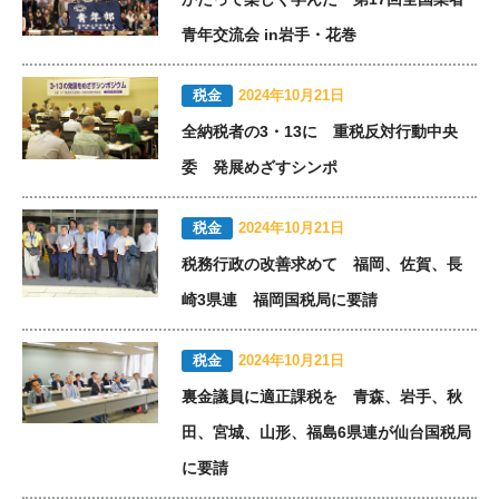
青年交流会 in岩手・花巻
税金
2024年10月21日
全納税者の3・13に 重税反対行動中央
委 発展めざすシンポ
税金
2024年10月21日
税務行政の改善求めて 福岡、佐賀、長
崎3県連 福岡国税局に要請
税金
2024年10月21日
裏金議員に適正課税を 青森、岩手、秋
田、宮城、山形、福島6県連が仙台国税局
に要請