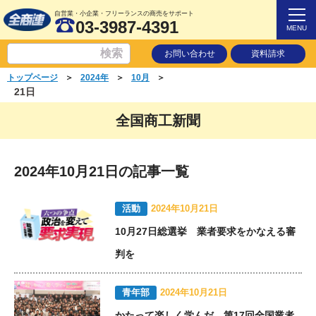
自営業・小企業・フリーランスの商売をサポート
03-3987-4391
MENU
お問い合わせ
資料請求
＞
＞
＞
トップページ
2024年
10月
21日
全国商工新聞
2024年10月21日の記事一覧
活動
2024年10月21日
10月27日総選挙 業者要求をかなえる審
判を
青年部
2024年10月21日
かたって楽しく学んだ 第17回全国業者