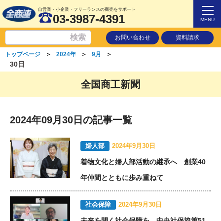
自営業・小企業・フリーランスの商売をサポート
03-3987-4391
MENU
お問い合わせ
資料請求
＞
＞
＞
トップページ
2024年
9月
30日
全国商工新聞
2024年09月30日の記事一覧
婦人部
2024年9月30日
着物文化と婦人部活動の継承へ 創業40
年仲間とともに歩み重ねて
社会保障
2024年9月30日
未来を開く社会保障を 中央社保協第51