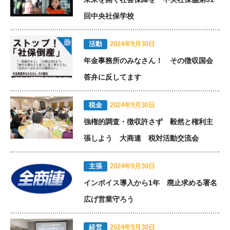
回中央社保学校
活動
2024年9月30日
年金事務所のみなさん！ その徴収国会
答弁に反してます
税金
2024年9月30日
強権的調査・徴収許さず 毅然と権利主
張しよう 大商連 税対活動交流会
主張
2024年9月30日
インボイス導入から1年 廃止求める署名
広げ営業守ろう
経営
2024年9月30日