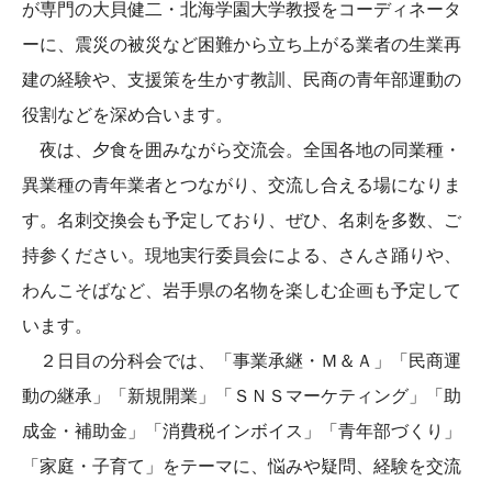
が専門の大貝健二・北海学園大学教授をコーディネータ
ーに、震災の被災など困難から立ち上がる業者の生業再
建の経験や、支援策を生かす教訓、民商の青年部運動の
役割などを深め合います。
夜は、夕食を囲みながら交流会。全国各地の同業種・
異業種の青年業者とつながり、交流し合える場になりま
す。名刺交換会も予定しており、ぜひ、名刺を多数、ご
持参ください。現地実行委員会による、さんさ踊りや、
わんこそばなど、岩手県の名物を楽しむ企画も予定して
います。
２日目の分科会では、「事業承継・Ｍ＆Ａ」「民商運
動の継承」「新規開業」「ＳＮＳマーケティング」「助
成金・補助金」「消費税インボイス」「青年部づくり」
「家庭・子育て」をテーマに、悩みや疑問、経験を交流