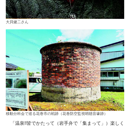
大貝健二さん
移動分科会で巡る花巻市の戦跡（花巻防空監視哨聴音壕跡）
「温泉!!皆でかたって（岩手弁で「集まって」）楽しく