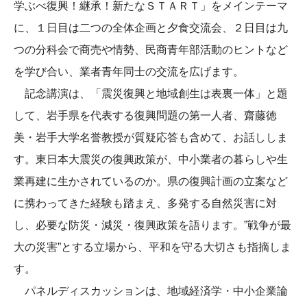
学ぶべ復興！継承！新たなＳＴＡＲＴ」をメインテーマ
に、１日目は二つの全体企画と夕食交流会、２日目は九
つの分科会で商売や情勢、民商青年部活動のヒントなど
を学び合い、業者青年同士の交流を広げます。
記念講演は、「震災復興と地域創生は表裏一体」と題
して、岩手県を代表する復興問題の第一人者、齋藤徳
美・岩手大学名誉教授が質疑応答も含めて、お話ししま
す。東日本大震災の復興政策が、中小業者の暮らしや生
業再建に生かされているのか。県の復興計画の立案など
に携わってきた経験も踏まえ、多発する自然災害に対
し、必要な防災・減災・復興政策を語ります。”戦争が最
大の災害”とする立場から、平和を守る大切さも指摘しま
す。
パネルディスカッションは、地域経済学・中小企業論