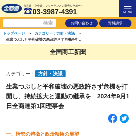
自営業・小企業・フリーランスの商売をサポート
03-3987-4391
MENU
お問い合わせ
資料請求
＞
＞
トップページ
カテゴリー：方針・決議
生業つぶしと平和破壊の悪政許さず危機を打開し、持続拡大と運動の継承を 2024年9月1日全商連第1回理事会
全国商工新聞
カテゴリー：
方針・決議
生業つぶしと平和破壊の悪政許さず危機を打
開し、持続拡大と運動の継承を 2024年9月1
日全商連第1回理事会
一、情勢の特徴と政治転換の展望