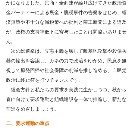
かになりました。民商・全商連が繰り広げてきた政治資
金パーティーによる裏金・脱税事件の告発をはじめ、経
済無策や不十分な減税策への批判と商工新聞による追及
が、政権の支持率低下に寄与したことは間違いありませ
ん。
次の総選挙は、立憲主義を壊して敵基地攻撃や殺傷兵
器の輸出を容認し、カネの力で政治をゆがめ、民意を無
視して原発回帰や社会保障の削減を推し進める、自民党
政治に終止符を打つチャンスです。
総会方針と私たちの要求を実践に生かしつつ、秋から
春に向けて要求運動と組織建設を一体で推進し、新たな
前進をめざしましょう。
二、要求運動の重点