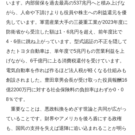
います。内部留保を過去最高の537兆円へと積み上げな
がら、人命や下請けよりも役員や株主への利益還元を優
先しています。軍需産業大手の三菱重工業が2023年度に
防衛省から受注した額は1・6兆円を超え、前年度比で
4・6倍に跳ね上がっています。型式認証の不正を隠して
きたトヨタ自動車は、単年度で5兆円もの営業利益を上
げながら、6千億円に上る消費税還付を受けています。
電気自動車を作れば作るほど法人税が軽くなる仕組みも
創設されました。豊田章男会長が受け取った役員報酬16
億2200万円に対する社会保険料の負担率はわずか0・0
8％です。
重要なことは、悪政転換をめざす世論と共同が広がっ
ていることです。財界やアメリカを後ろ盾にする政権
も、国民の支持を失えば退陣に追い込まれることが明ら