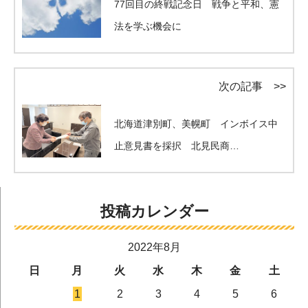
77回目の終戦記念日 戦争と平和、憲
法を学ぶ機会に
次の記事 >>
北海道津別町、美幌町 インボイス中
止意見書を採択 北見民商…
投稿カレンダー
2022年8月
日
月
火
水
木
金
土
1
2
3
4
5
6