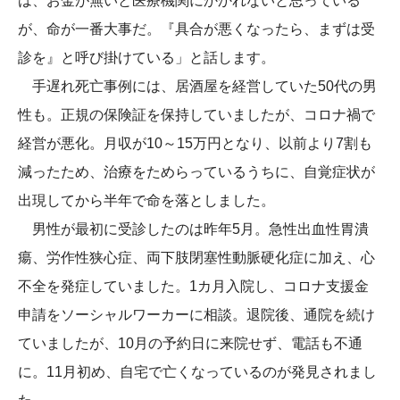
は、お金が無いと医療機関にかかれないと思っている
が、命が一番大事だ。『具合が悪くなったら、まずは受
診を』と呼び掛けている」と話します。
手遅れ死亡事例には、居酒屋を経営していた50代の男
性も。正規の保険証を保持していましたが、コロナ禍で
経営が悪化。月収が10～15万円となり、以前より7割も
減ったため、治療をためらっているうちに、自覚症状が
出現してから半年で命を落としました。
男性が最初に受診したのは昨年5月。急性出血性胃潰
瘍、労作性狭心症、両下肢閉塞性動脈硬化症に加え、心
不全を発症していました。1カ月入院し、コロナ支援金
申請をソーシャルワーカーに相談。退院後、通院を続け
ていましたが、10月の予約日に来院せず、電話も不通
に。11月初め、自宅で亡くなっているのが発見されまし