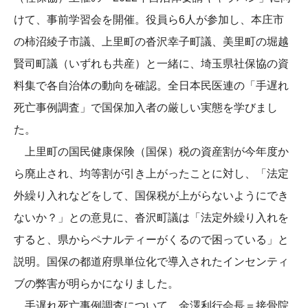
けて、事前学習会を開催。役員ら6人が参加し、本庄市
の柿沼綾子市議、上里町の沓沢幸子町議、美里町の堀越
賢司町議（いずれも共産）と一緒に、埼玉県社保協の資
料集で各自治体の動向を確認。全日本民医連の「手遅れ
死亡事例調査」で国保加入者の厳しい実態を学びまし
た。
上里町の国民健康保険（国保）税の資産割が今年度か
ら廃止され、均等割が引き上がったことに対し、「法定
外繰り入れなどをして、国保税が上がらないようにでき
ないか？」との意見に、沓沢町議は「法定外繰り入れを
すると、県からペナルティーがくるので困っている」と
説明。国保の都道府県単位化で導入されたインセンティ
ブの弊害が明らかになりました。
手遅れ死亡事例調査について、金澤利行会長＝接骨院