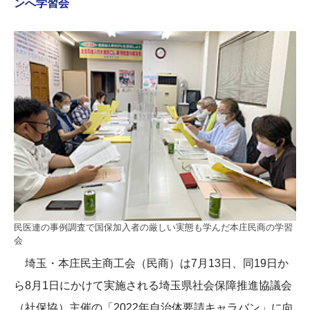
ンへ学習会
民医連の事例調査で国保加入者の厳しい実態も学んだ本庄民商の学習
会
埼玉・本庄民主商工会（民商）は7月13日、同19日か
ら8月1日にかけて実施される埼玉県社会保障推進協議会
（社保協）主催の「2022年自治体要請キャラバン」に向