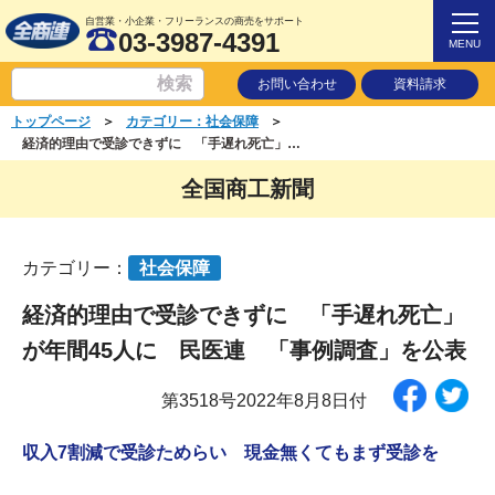
自営業・小企業・フリーランスの商売をサポート
03-3987-4391
MENU
お問い合わせ
資料請求
＞
＞
トップページ
カテゴリー：社会保障
経済的理由で受診できずに 「手遅れ死亡」が年間45人に 民医連 「事例調査」を公表
全国商工新聞
カテゴリー：
社会保障
経済的理由で受診できずに 「手遅れ死亡」
が年間45人に 民医連 「事例調査」を公表
第3518号2022年8月8日付
収入7割減で受診ためらい 現金無くてもまず受診を