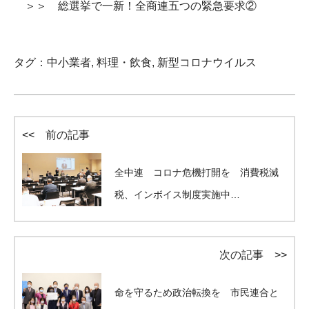
＞＞ 総選挙で一新！全商連五つの緊急要求②
タグ：
中小業者
,
料理・飲食
,
新型コロナウイルス
<< 前の記事
全中連 コロナ危機打開を 消費税減
税、インボイス制度実施中…
次の記事 >>
命を守るため政治転換を 市民連合と