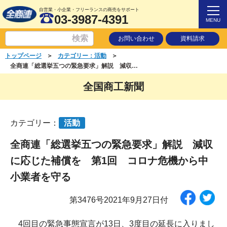
自営業・小企業・フリーランスの商売をサポート
03-3987-4391
MENU
お問い合わせ
資料請求
＞
＞
トップページ
カテゴリー：活動
全商連「総選挙五つの緊急要求」解説 減収に応じた補償を 第1回 コロナ危機から中小業者を守る
全国商工新聞
カテゴリー：
活動
全商連「総選挙五つの緊急要求」解説 減収
に応じた補償を 第1回 コロナ危機から中
小業者を守る
第3476号2021年9月27日付
4回目の緊急事態宣言が13日、3度目の延長に入りまし