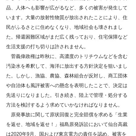
品、人体へも影響が広がるなど、多くの被害が発生して
います。大量の放射性物質が放出されたことにより、住
民がふるさとに住めなくなり、地域社会も壊されまし
た。帰還困難区域がまだ広く残っており、住宅保障など
生活支援の打ち切りは許されません。
菅義偉政権は昨秋に、高濃度のトリチウムなどを含む
汚染水を希釈して、海洋に放出する方針決定を狙いまし
た。しかし、漁協、農協、森林組合が反対し、商工団体
や自治体も風評被害への懸念を表明したことで、決定は
先送りになりました。引き続き、陸上で管理・処分する
方法を検討するよう求めていかなければなりません。
原発事故に関して原状回復と完全賠償を求める「生業
を返せ、地域を返せ！」福島原発訴訟において仙台高裁
は2020年9月、国および東京電力の責任を認め、被害を