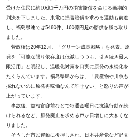
受けた住民に約10億1千万円の損害賠償を命じる画期的
判決を下しました。東電に損害賠償を求める運動も前進
し、福島県連では5480件、160億円超の賠償を勝ち取り
ました。
菅政権は20年12月、「グリーン成長戦略」を発表。原
発を「可能な限り依存度は低減しつつも、引き続き最大
限活用」と明記し、温暖化対策を口実に原発の永続化を
たくらんでいます。福島県民からは、「農産物や川魚も
採れないのに原発再稼働なんて許せない」と怒りの声が
上がっています。
事故後、首相官邸前などで毎週金曜日に抗議行動が続
けられるなど、原発廃止を求める声が日増しに大きくな
りました。
そうした市民運動に後押しされ、日本共産党など野党