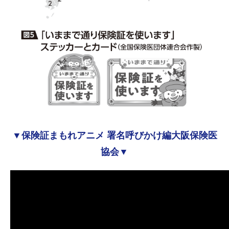
▼保険証まもれアニメ 署名呼びかけ編大阪保険医
協会▼