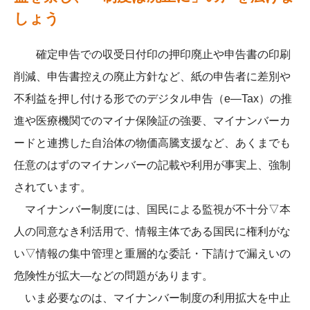
しょう
確定申告での収受日付印の押印廃止や申告書の印刷
削減、申告書控えの廃止方針など、紙の申告者に差別や
不利益を押し付ける形でのデジタル申告（e―Tax）の推
進や医療機関でのマイナ保険証の強要、マイナンバーカ
ードと連携した自治体の物価高騰支援など、あくまでも
任意のはずのマイナンバーの記載や利用が事実上、強制
されています。
マイナンバー制度には、国民による監視が不十分▽本
人の同意なき利活用で、情報主体である国民に権利がな
い▽情報の集中管理と重層的な委託・下請けで漏えいの
危険性が拡大―などの問題があります。
いま必要なのは、マイナンバー制度の利用拡大を中止